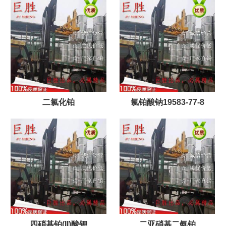
二氯化铂
氯铂酸钠19583-77-8
四硝基铂(II)酸钾
二亚硝基二氨铂