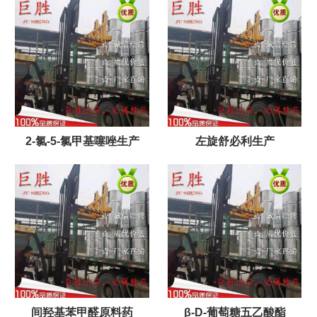
2-氯-5-氯甲基噻唑生产
左旋舒必利生产
间羟基苯甲醛原料药
β-D-葡萄糖五乙酸酯