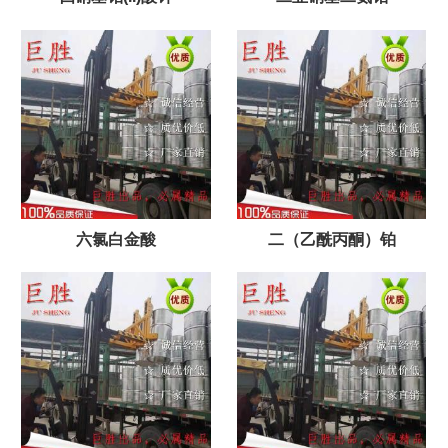
六氯白金酸
二（乙酰丙酮）铂