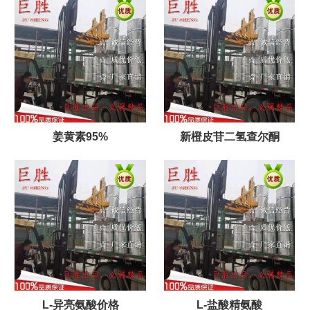
姜黄素95%
新橙皮苷二氢查尔酮
L-异亮氨酸价格
L-盐酸精氨酸