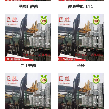
甲酸叶醇酯
酮麝香81-14-1
异丁香酚
辛醛