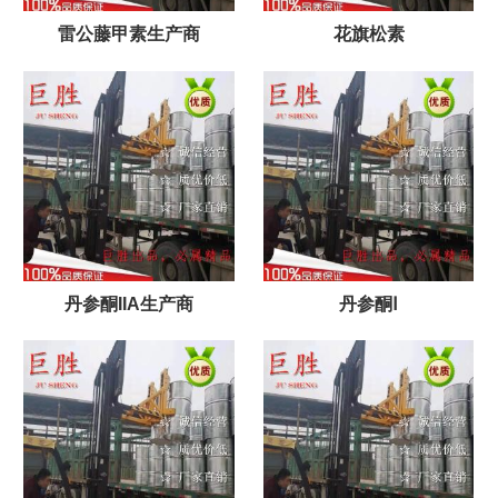
雷公藤甲素生产商
花旗松素
丹参酮IIA生产商
丹参酮Ⅰ