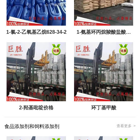
1-氯-2-乙氧基乙烷628-34-2
1-氨基环丙烷羧酸盐酸盐
68781-13-5
2-羟基吡啶价格
环丁基甲酸
食品添加剂和饲料添加剂
查看更多 >