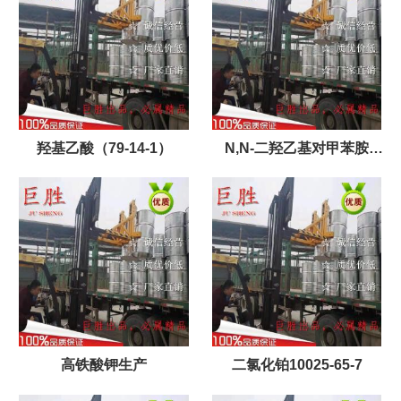
羟基乙酸（79-14-1）
N,N-二羟乙基对甲苯胺
（3077-12-1）
高铁酸钾生产
二氯化铂10025-65-7