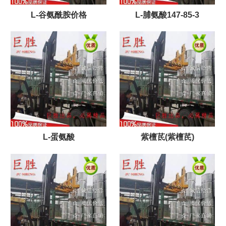
L-谷氨酰胺价格
L-脯氨酸147-85-3
L-蛋氨酸
紫檀茋(紫檀芪)