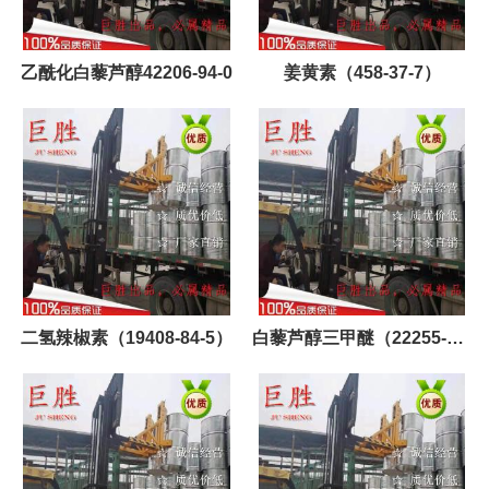
乙酰化白藜芦醇42206-94-0
姜黄素（458-37-7）
二氢辣椒素（19408-84-5）
白藜芦醇三甲醚（22255-22-
7）