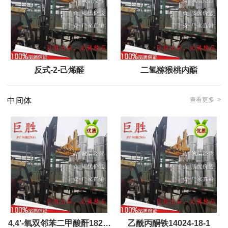
反式-2-己烯醛
二氢猕猴桃内酯
中间体
查看更多 >
4,4'-氧双邻苯二甲酸酐1823-
乙酰丙酮铁14024-18-1