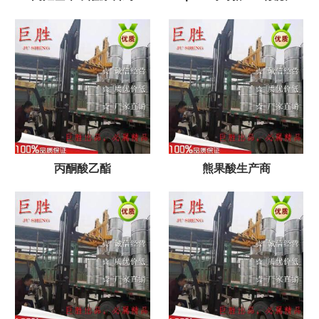
丙酮酸乙酯
熊果酸生产商