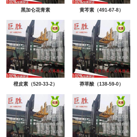
黑加仑花青素
黄芩素（491-67-8）
橙皮素（520-33-2）
莽草酸（138-59-0）