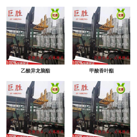
乙酸异龙脑酯
甲酸香叶酯