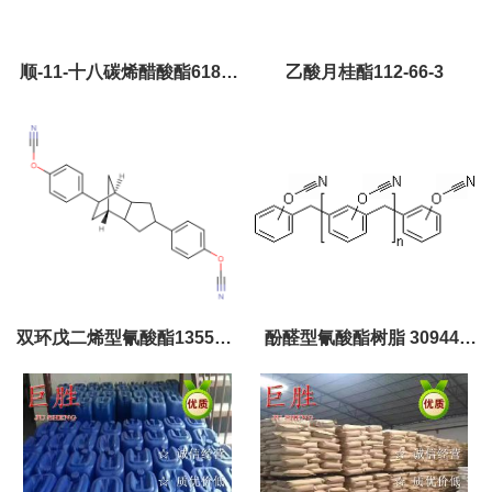
顺-11-十八碳烯醋酸酯6186-
乙酸月桂酯112-66-3
98-7
双环戊二烯型氰酸酯135507-
酚醛型氰酸酯树脂 30944-
71-0
92-4