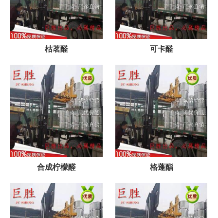
枯茗醛
可卡醛
合成柠檬醛
格蓬酯