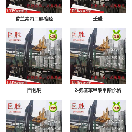
香兰素丙二醇缩醛
壬醛
面包酮
2-氨基苯甲酸甲酯价格