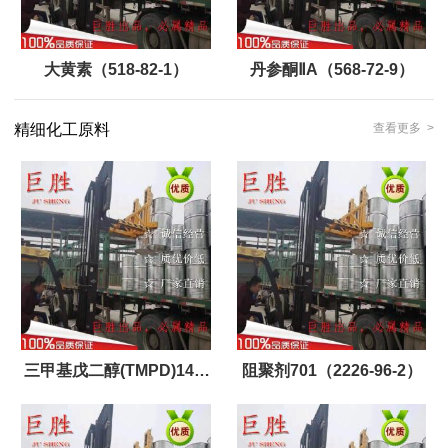
大黄素（518-82-1）
丹参酮ⅡA（568-72-9）
精细化工原料
查看更多 >
三甲基戊二醇(TMPD)144-
阻聚剂701（2226-96-2）
19-4