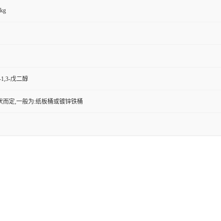
0kg
-1,3-戊二醇
状而定,一般为:纸板桶或镀锌铁桶