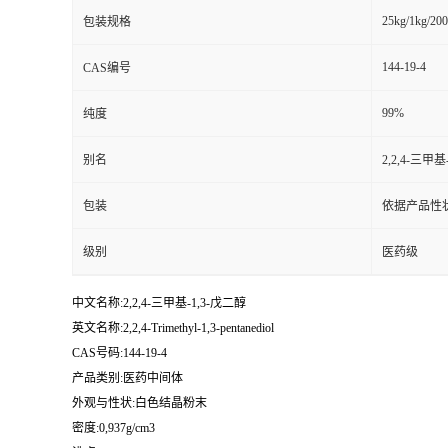
25kg/1kg/20
包装规格
144-19-4
CAS编号
99%
纯度
别名
2,2,4-三甲基
包装
依据产品性
级别
医药级
中文名称:2,2,4-三甲基-1,3-戊二醇
英文名称:2,2,4-Trimethyl-1,3-pentanediol
CAS号码:144-19-4
产品类别:医药中间体
外观与性状:白色结晶粉末
密度:0,937g/cm3