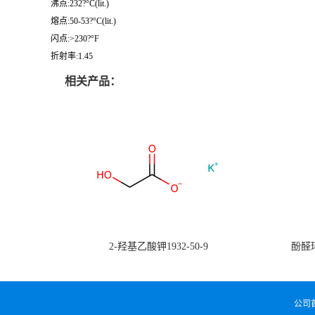
沸点:232?°C(lit.)
熔点:50-53?°C(lit.)
闪点:>230?°F
折射率:1.45
相关产品：
2-羟基乙酸钾1932-50-9
酚醛环
公司