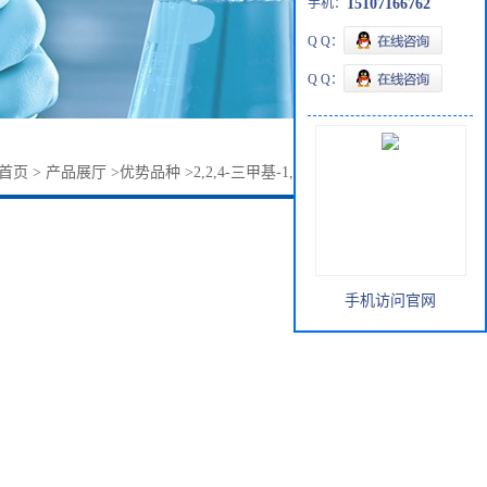
手机：
15107166762
Q Q：
Q Q：
首页
>
产品展厅
>
优势品种
>
2,2,4-三甲基-1,3-戊二醇144-19-4
手机访问官网