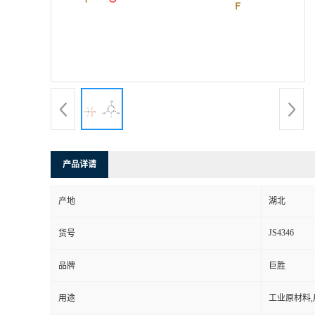
产品详请
产地
湖北
JS4346
货号
品牌
巨胜
用途
工业原材料