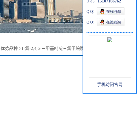
手机：
15107166762
Q Q：
Q Q：
>
优势品种
>
1-氟-2,4,6-三甲基吡啶三氟甲烷磺酸盐107264-00-6
手机访问官网