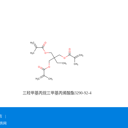
三羟甲基丙烷三甲基丙烯酸酯3290-92-4
言
|
务网