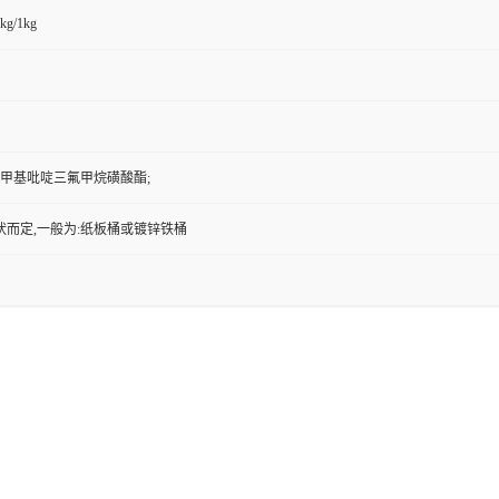
kg/1kg
,6-三甲基吡啶三氟甲烷磺酸酯;
状而定,一般为:纸板桶或镀锌铁桶