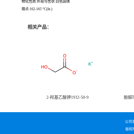
物化性质:外观与性状:白色固体
熔点:162-165 °C(lit.)
相关产品：
2-羟基乙酸钾1932-50-9
酚醛环
公司
版权所有