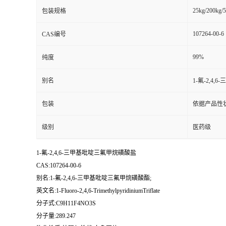
25kg/200kg/5
包装规格
107264-00-6
CAS编号
99%
纯度
别名
1-氟-2,4
包装
依据产品性
级别
医药级
1-氟-2,4,6-三甲基吡啶三氟甲烷磺酸盐
CAS:107264-00-6
别名:1-氟-2,4,6-三甲基吡啶三氟甲烷磺酸酯;
英文名:1-Fluoro-2,4,6-TrimethylpyridiniumTriflate
分子式:C9H11F4NO3S
分子量:289.247