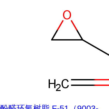
酚醛环氧树脂 F-51（9003-