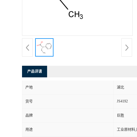
产品详请
产地
湖北
JS4192
货号
品牌
巨胜
用途
工业原材料