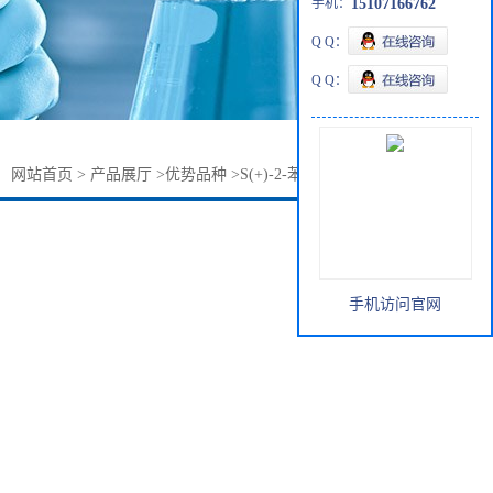
手机：
15107166762
Q Q：
Q Q：
：
网站首页
>
产品展厅
>
优势品种
>
S(+)-2-苯基丁酸4286-15-1
手机访问官网