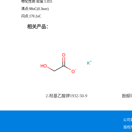
物化性质:密度:1.055
沸点:98oC(0.3torr)
闪点:170.2oC
相关产品：
2-羟基乙酸钾1932-50-9
酚醛环
公司
版权所有