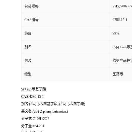
25kg/200kg/5
包装规格
4286-15-1
CAS编号
99%
纯度
别名
(S)-(+)-2-
包装
依据产品性
级别
医药级
S(+)-2-苯基丁酸
CAS:4286-15-1
别名:(S)-(+)-2-苯基丁酸; (S)-(+)-2-苯丁酸;
英文名:(2S)-2-phenylbutanoicaci
分子式:C10H12O2
分子量:164.201