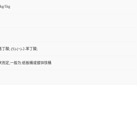
kg/1kg
苯基丁酸; (S)-(+)-2-苯丁酸;
状而定,一般为:纸板桶或镀锌铁桶