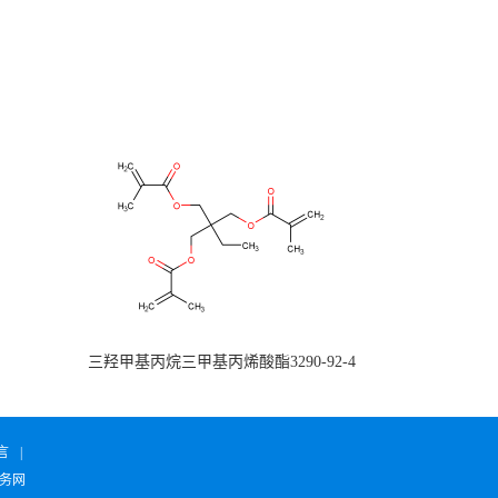
三羟甲基丙烷三甲基丙烯酸酯3290-92-4
言
|
务网