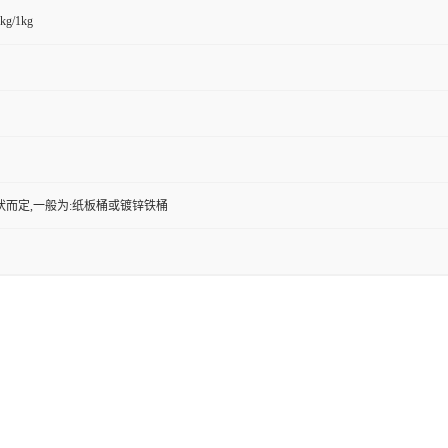
kg/1kg
状而定,一般为:纸板桶或镀锌铁桶