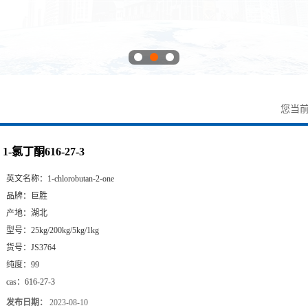
您当
1-氯丁酮616-27-3
英文名称：
1-chlorobutan-2-one
品牌：
巨胜
产地：
湖北
型号：
25kg/200kg/5kg/1kg
货号：
JS3764
纯度：
99
cas：
616-27-3
发布日期：
2023-08-10