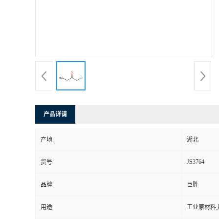
产品详请
产地
湖北
JS3764
货号
品牌
巨胜
用途
工业原材料