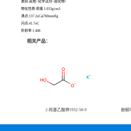
类别:其他>化学试剂>卤化物>
物化性质:密度:1.033g/cm3
沸点:137.2oCat760mmHg
闪点:41.7oC
折射率:1.408
相关产品：
2-羟基乙酸钾1932-50-9
酚醛环