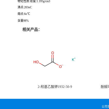
物化性质:密度:1.195g/cm3
沸点:203oC
熔点:6o℃
含量98%
相关产品：
2-羟基乙酸钾1932-50-9
酚醛环
公司