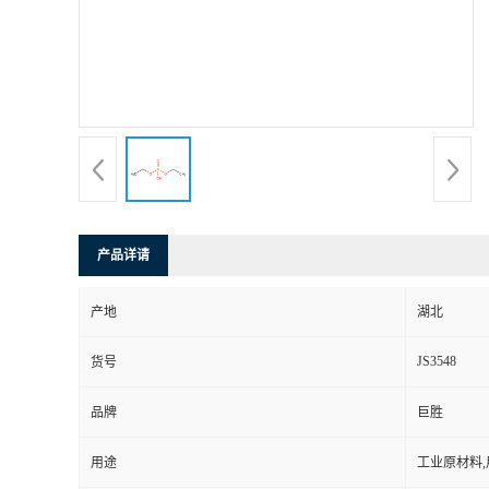
产品详请
产地
湖北
JS3548
货号
品牌
巨胜
用途
工业原材料