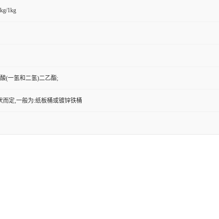
kg/1kg
磷酸(一氢和二氢)二乙酯;
状而定,一般为:纸板桶或镀锌铁桶