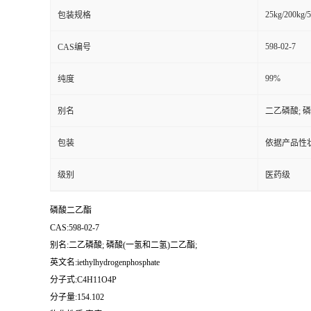
25kg/200kg/5
包装规格
598-02-7
CAS编号
99%
纯度
别名
二乙磷酸; 
包装
依据产品性
级别
医药级
磷酸二乙酯
CAS:598-02-7
别名:二乙磷酸; 磷酸(一氢和二氢)二乙酯;
英文名:iethylhydrogenphosphate
分子式:C4H11O4P
分子量:154.102