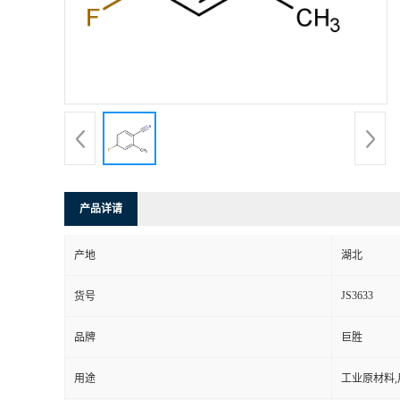
产品详请
产地
湖北
JS3633
货号
品牌
巨胜
用途
工业原材料