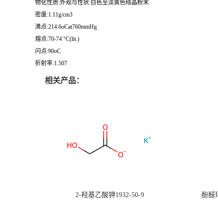
物化性质:外观与性状:白色至淡黄色结晶粉末
密度:1.11g/cm3
沸点:214.6oCat760mmHg
熔点:70-74 °C(lit.)
闪点:90oC
折射率:1.507
相关产品：
2-羟基乙酸钾1932-50-9
酚醛环