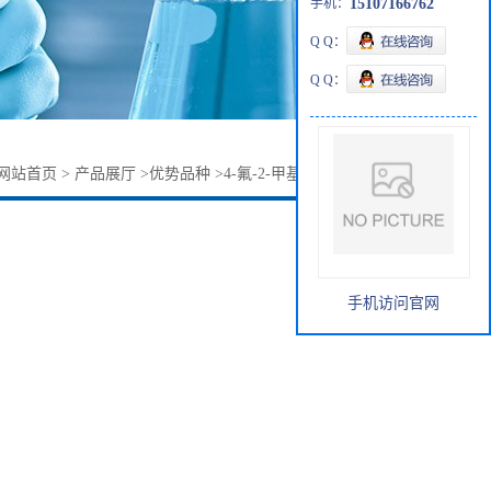
手机：
15107166762
Q Q：
Q Q：
网站首页
>
产品展厅
>
优势品种
>
4-氟-2-甲基苯腈147754-12-9
手机访问官网