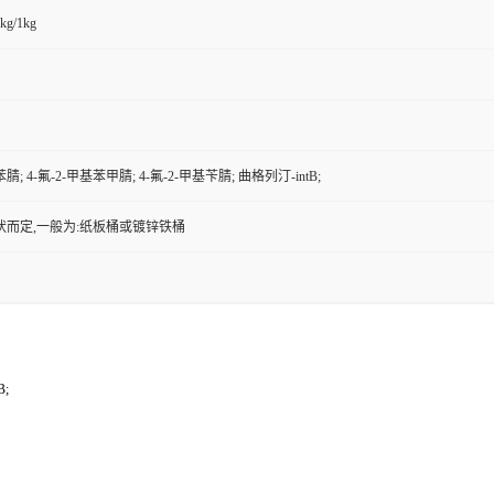
kg/1kg
苯腈; 4-氟-2-甲基苯甲腈; 4-氟-2-甲基苄腈; 曲格列汀-intB;
状而定,一般为:纸板桶或镀锌铁桶
B;