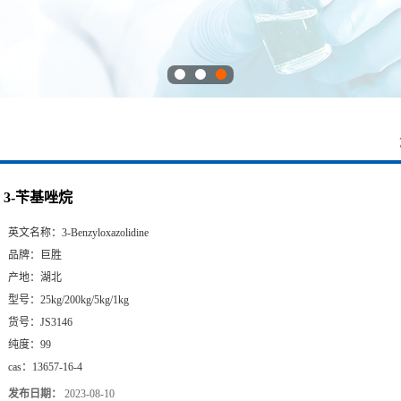
3-苄基唑烷
英文名称：
3-Benzyloxazolidine
品牌：
巨胜
产地：
湖北
型号：
25kg/200kg/5kg/1kg
货号：
JS3146
纯度：
99
cas：
13657-16-4
发布日期：
2023-08-10