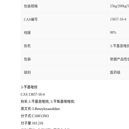
25kg/200kg/5
包装规格
13657-16-4
CAS编号
99%
纯度
别名
3-苄基恶唑烷
包装
依据产品性
级别
医药级
3-苄基唑烷
CAS:13657-16-4
别名:3-苄基恶唑烷; 3-苄氧基噁唑烷;
英文名:3-Benzyloxazolidine
分子式:C10H13NO
分子量:163.216