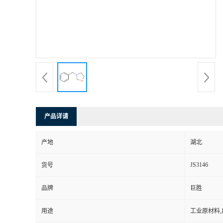
产品详请
产地
湖北
JS3146
货号
品牌
巨胜
用途
工业原材料