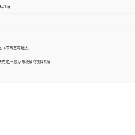
kg/1kg
; 3-苄氧基噁唑烷;
状而定,一般为:纸板桶或镀锌铁桶