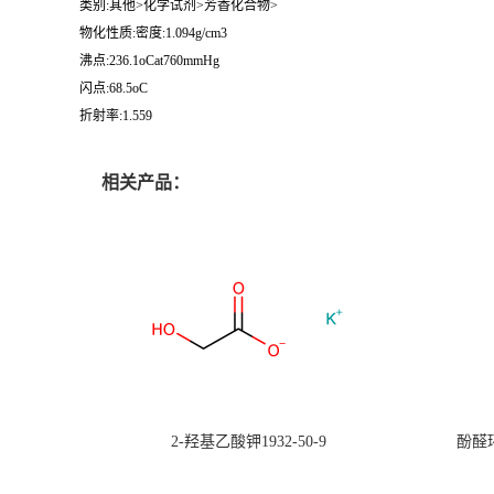
类别:其他>化学试剂>芳香化合物>
物化性质:密度:1.094g/cm3
沸点:236.1oCat760mmHg
闪点:68.5oC
折射率:1.559
相关产品：
2-羟基乙酸钾1932-50-9
酚醛环