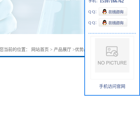
手机：
15107166762
Q Q：
Q Q：
您当前的位置：
网站首页
>
产品展厅
>
优势品种
>
3-苄基唑烷
手机访问官网