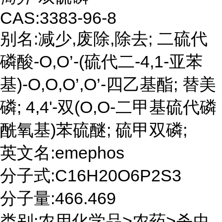
CAS:3383-96-8
别名:减少,废除,除去; 二硫代
磷酸-O,O’-(硫代二-4,1-亚苯
基)-O,O,O’,O’-四乙基酯; 替美
磷; 4,4'-双(O,O-二甲基硫代磷
酰氧基)苯硫醚; 硫甲双磷;
英文名:emephos
分子式:C16H20O6P2S3
分子量:466.469
类别:农用化学品>农药>杀虫