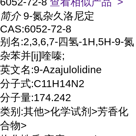
6052-72-8
查看相似产品 >
简介
9-氮杂久洛尼定
CAS:6052-72-8
别名:2,3,6,7-四氢-1H,5H-9-氮
杂苯并[ij]喹嗪;
英文名:9-Azajulolidine
分子式:C11H14N2
分子量:174.242
类别:其他>化学试剂>芳香化
合物>