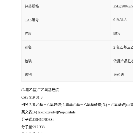
25kg/200kg/5
包装规格
919-31-3
CAS编号
99%
纯度
别名
2-氰乙基三乙
包装
依据产品性
级别
医药级
(2-氰乙基)三乙氧基硅烷
CAS:919-31-3
别名:2-氰乙基三乙氧硅烷; 2-氰基乙基三乙氧基硅烷; 3-(三乙氧基硅)丙腈
英文名:3-(Triethoxysilyl)Propionitrile
分子式:C9H19NO3Si
分子量:217.338