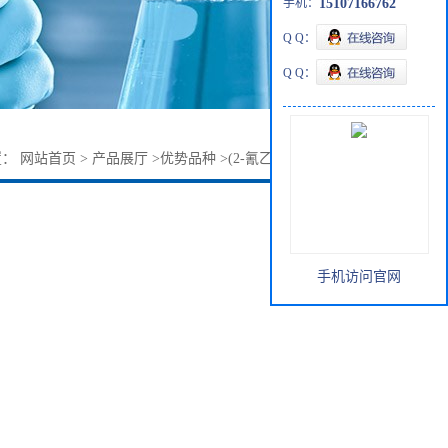
手机：
15107166762
Q Q：
Q Q：
置：
网站首页
>
产品展厅
>
优势品种
>
(2-氰乙基)三乙氧基硅烷
手机访问官网