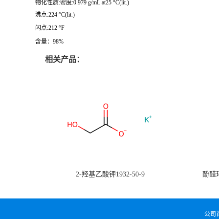
物化性质:密度:0.979 g/mL at25 °C(lit.)
沸点:224 °C(lit.)
闪点:212 °F
含量：98%
相关产品：
2-羟基乙酸钾1932-50-9
酚醛环
公司