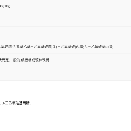
kg/1kg
氧硅烷; 2-氰基乙基三乙氧基硅烷; 3-(三乙氧基硅)丙腈; 3-三乙氧硅基丙腈;
状而定,一般为:纸板桶或镀锌铁桶
; 3-三乙氧硅基丙腈;