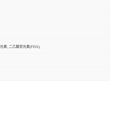
素; 二乙酸荧光素(FDA);