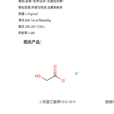
类别:其他>化学试剂>芳香化合物>
物化性质:外观与性状:淡黄色粉末
密度:1.47g/cm3
沸点:604.7oCat760mmHg
熔点:200-203 °C(lit.)
折射率:1.681
相关产品：
2-羟基乙酸钾1932-50-9
酚醛环