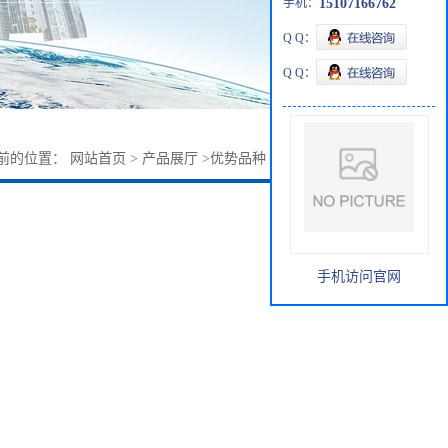
手机：
15107166762
Q Q：
Q Q：
前的位置：
网站首页
>
产品展厅
>
优势品种
>
荧光素二乙酸盐
手机访问官网