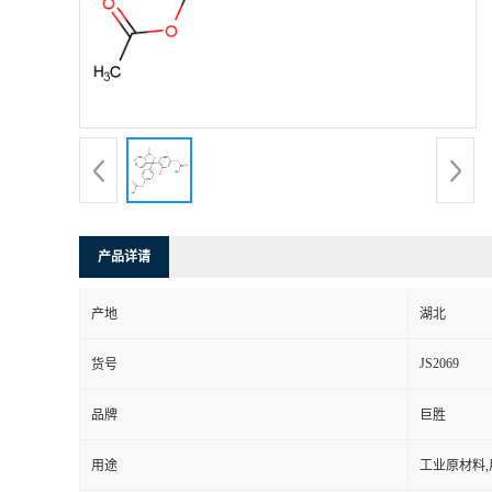
产品详请
产地
湖北
JS2069
货号
品牌
巨胜
用途
工业原材料