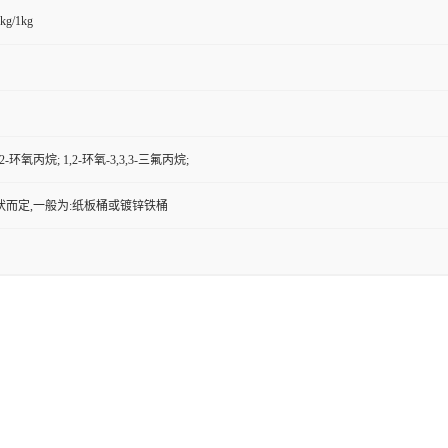
kg/1kg
1,2-环氧丙烷; 1,2-环氧-3,3,3-三氟丙烷;
状而定,一般为:纸板桶或镀锌铁桶