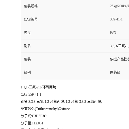
25kg/200kg/5
包装规格
359-41-1
CAS编号
99%
纯度
别名
3,3,3-三氟-
包装
依据产品性
级别
医药级
1,1,1-三氟-2,3-环氧丙烷
CAS:359-41-1
别名:3,3,3-三氟-1,2-环氧丙烷; 1,2-环氧-3,3,3-三氟丙烷;
英文名:2-(Trifluoromethyl)Oxirane
分子式:C3H3F3O
分子量:112.051