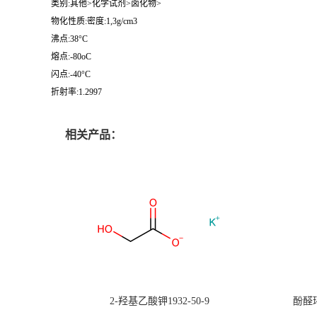
类别:其他>化学试剂>卤化物>
物化性质:密度:1,3g/cm3
沸点:38°C
熔点:-80oC
闪点:-40°C
折射率:1.2997
相关产品：
2-羟基乙酸钾1932-50-9
酚醛环