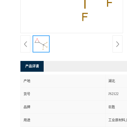
产品详请
产地
湖北
JS2122
货号
品牌
巨胜
用途
工业原材料