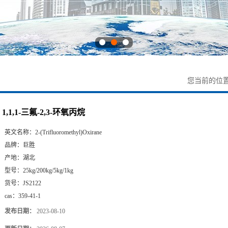
您当前的位
1,1,1-三氟-2,3-环氧丙烷
英文名称：
2-(Trifluoromethyl)Oxirane
品牌：
巨胜
产地：
湖北
型号：
25kg/200kg/5kg/1kg
货号：
JS2122
cas：
359-41-1
发布日期：
2023-08-10