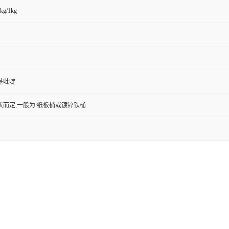
kg/1kg
硝基吡啶
状而定,一般为:纸板桶或镀锌铁桶