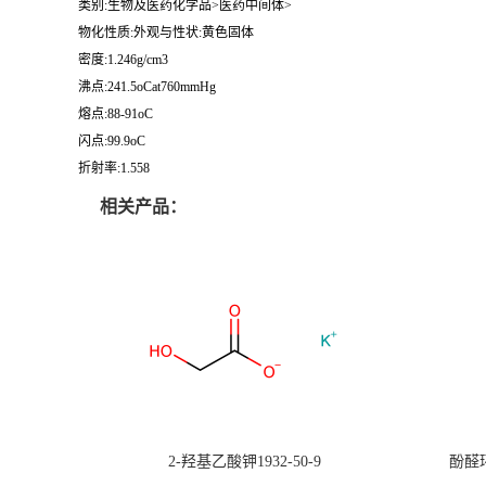
类别:生物及医药化学品>医药中间体>
物化性质:外观与性状:黄色固体
密度:1.246g/cm3
沸点:241.5oCat760mmHg
熔点:88-91oC
闪点:99.9oC
折射率:1.558
相关产品：
2-羟基乙酸钾1932-50-9
酚醛环