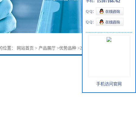
手机：
15107166762
Q Q：
Q Q：
的位置：
网站首页
>
产品展厅
>
优势品种
>
2-甲基-4-硝基吡啶
手机访问官网