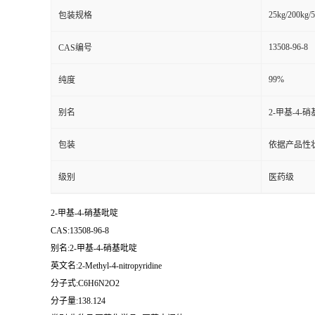
25kg/200kg/5
包装规格
13508-96-8
CAS编号
99%
纯度
别名
2-甲基-4-
包装
依据产品性
级别
医药级
2-甲基-4-硝基吡啶
CAS:13508-96-8
别名:2-甲基-4-硝基吡啶
英文名:2-Methyl-4-nitropyridine
分子式:C6H6N2O2
分子量:138.124