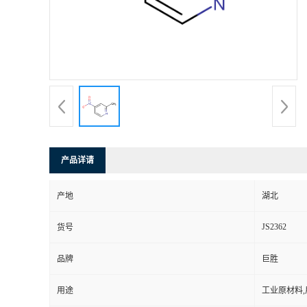
产品详请
产地
湖北
JS2362
货号
品牌
巨胜
用途
工业原材料