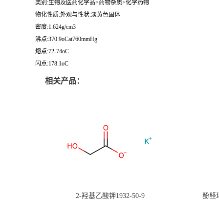
类别:生物及医药化学品>药物杂质>化学药物
物化性质:外观与性状:淡黄色固体
密度:1.624g/cm3
沸点:370.9oCat760mmHg
熔点:72-74oC
闪点:178.1oC
相关产品：
2-羟基乙酸钾1932-50-9
酚醛环