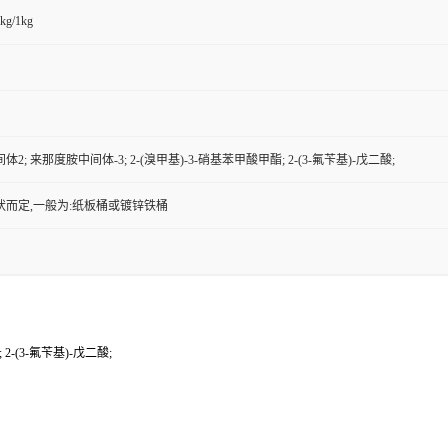
kg/1kg
2; 来那度胺中间体-3; 2-(溴甲基)-3-硝基苯甲酸甲酯; 2-(3-氟苄基)-戊二酸;
状而定,一般为:纸板桶或镀锌铁桶
2-(3-氟苄基)-戊二酸;