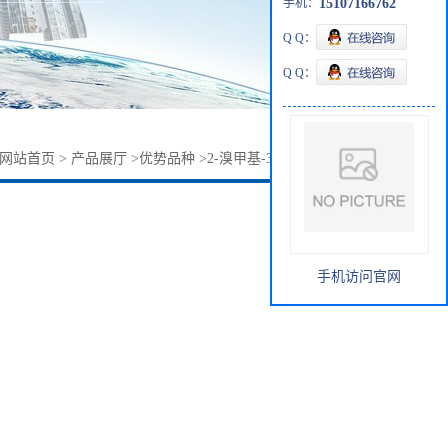
手机：
15107166762
Q Q：
Q Q：
网站首页
>
产品展厅
>
优势品种
>
2-溴甲基-3-硝基苯甲酸甲酯
手机访问官网