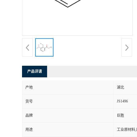
产品详请
产地
湖北
JS1496
货号
品牌
巨胜
用途
工业原材料