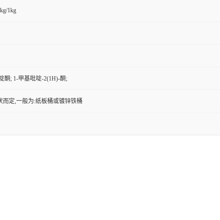
kg/1kg
啶酮; 1-甲基吡啶-2(1H)-酮;
状而定,一般为:纸板桶或镀锌铁桶