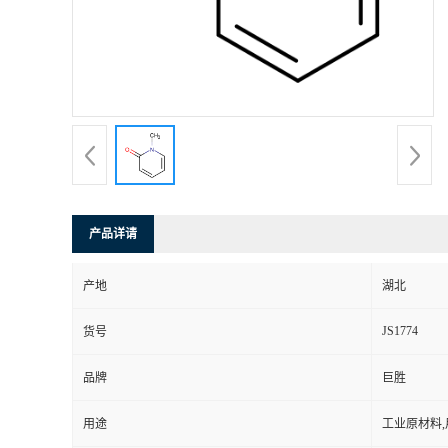
产品详请
产地
湖北
JS1774
货号
品牌
巨胜
用途
工业原材料