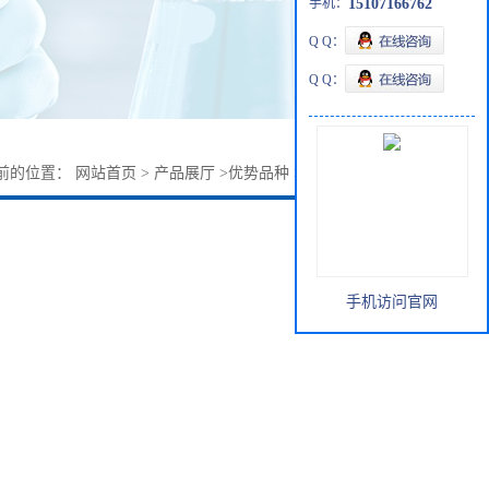
手机：
15107166762
Q Q：
Q Q：
前的位置：
网站首页
>
产品展厅
>
优势品种
>
1-甲基-2-吡啶酮
手机访问官网