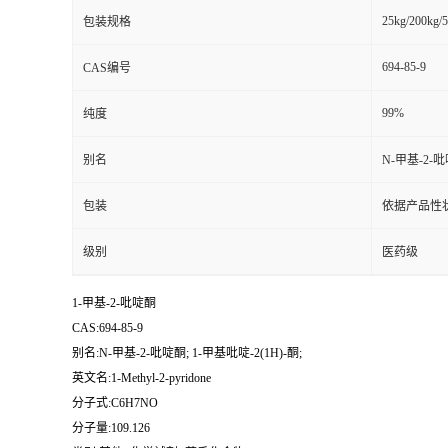
25kg/200kg/5
包装规格
694-85-9
CAS编号
99%
纯度
别名
N-甲基-2-吡
包装
依据产品性
级别
医药级
1-甲基-2-吡啶酮
CAS:694-85-9
别名:N-甲基-2-吡啶酮; 1-甲基吡啶-2(1H)-酮;
英文名:1-Methyl-2-pyridone
分子式:C6H7NO
分子量:109.126