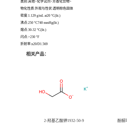
类别:其他>化学试剂>芳香化合物>
物化性质:外观与性状:透明棕色固体
密度:1.129 g/mL at20 °C(lit.)
沸点:250 °C740 mmHg(lit.)
熔点:30-32 °C(lit.)
闪点:>230 °F
折射率:n20/D1.569
相关产品：
2-羟基乙酸钾1932-50-9
酚醛环