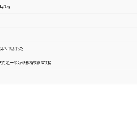
kg/1kg
-溴-2-甲基丁烷;
状而定,一般为:纸板桶或镀锌铁桶