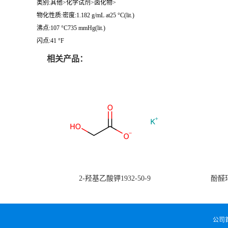
类别:其他>化学试剂>卤化物>
物化性质:密度:1.182 g/mL at25 °C(lit.)
沸点:107 °C735 mmHg(lit.)
闪点:41 °F
相关产品：
2-羟基乙酸钾1932-50-9
酚醛环
公司