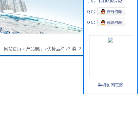
手机：
15107166762
Q Q：
Q Q：
：
网站首页
>
产品展厅
>
优势品种
>
2-溴 -2-甲基丁烷507-36-8
手机访问官网