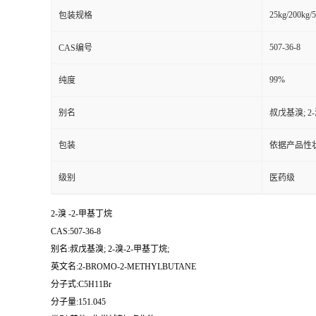
25kg/200kg/5
包装规格
507-36-8
CAS编号
99%
纯度
别名
叔戊基溴; 2
包装
依据产品性
级别
医药级
2-溴 -2-甲基丁烷
CAS:507-36-8
别名:叔戊基溴; 2-溴-2-甲基丁烷;
英文名:2-BROMO-2-METHYLBUTANE
分子式:C5H11Br
分子量:151.045