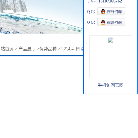
手机：
15107166762
Q Q：
Q Q：
网站首页
>
产品展厅
>
优势品种
>
2,2',4,4'-四溴联苯醚5436-43-1
手机访问官网