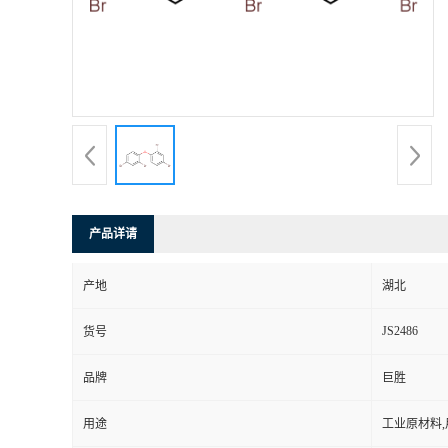
产品详请
产地
湖北
JS2486
货号
品牌
巨胜
用途
工业原材料