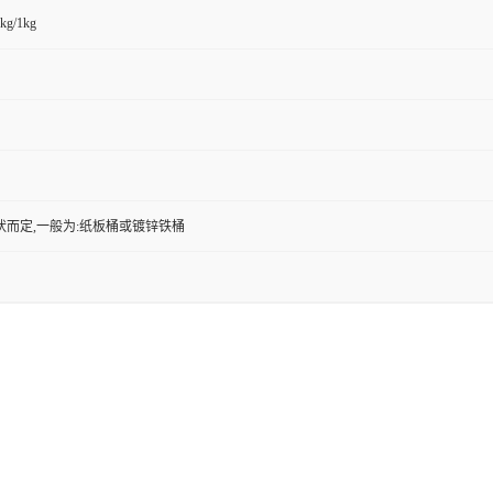
kg/1kg
状而定,一般为:纸板桶或镀锌铁桶