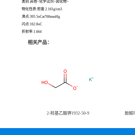
类别:其他>化学试剂>卤化物>
物化性质:密度:2.161g/cm3
沸点:395.5oCat760mmHg
闪点:162.8oC
折射率:1.664
相关产品：
2-羟基乙酸钾1932-50-9
酚醛环