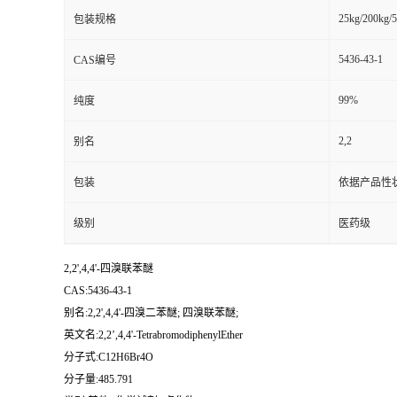
25kg/200kg/5
包装规格
5436-43-1
CAS编号
99%
纯度
2,2
别名
包装
依据产品性
级别
医药级
2,2',4,4'-四溴联苯醚
CAS:5436-43-1
别名:2,2',4,4'-四溴二苯醚; 四溴联苯醚;
英文名:2,2’,4,4'-TetrabromodiphenylEther
分子式:C12H6Br4O
分子量:485.791