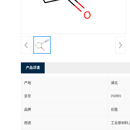
产品详请
产地
湖北
JS0991
货号
品牌
巨胜
用途
工业原材料