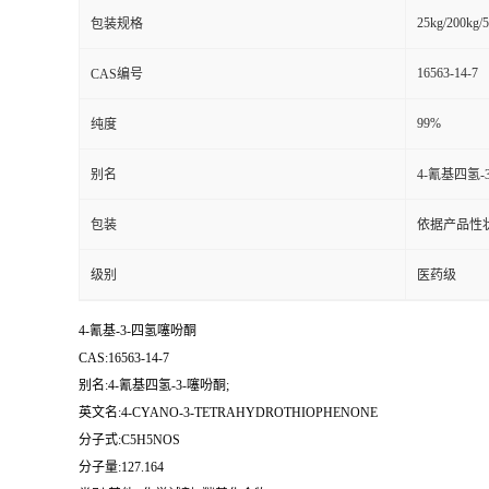
25kg/200kg/5
包装规格
16563-14-7
CAS编号
99%
纯度
别名
4-氰基四氢-
包装
依据产品性
级别
医药级
4-氰基-3-四氢噻吩酮
CAS:16563-14-7
别名:4-氰基四氢-3-噻吩酮;
英文名:4-CYANO-3-TETRAHYDROTHIOPHENONE
分子式:C5H5NOS
分子量:127.164