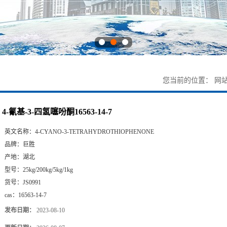
您当前的位置：
网
4-氰基-3-四氢噻吩酮16563-14-7
英文名称：
4-CYANO-3-TETRAHYDROTHIOPHENONE
品牌：
巨胜
产地：
湖北
型号：
25kg/200kg/5kg/1kg
货号：
JS0991
cas：
16563-14-7
发布日期：
2023-08-10