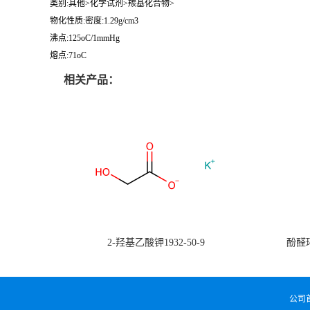
类别:其他>化学试剂>羰基化合物>
物化性质:密度:1.29g/cm3
沸点:125oC/1mmHg
熔点:71oC
相关产品：
2-羟基乙酸钾1932-50-9
酚醛环
公司