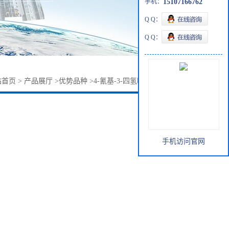
手机：
15107166762
Q Q：
Q Q：
站首页
>
产品展厅
>
优势品种
>
4-氰基-3-四氢噻吩酮16563-14-7
手机访问官网