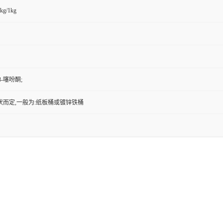
kg/1kg
3-噻吩酮;
状而定,一般为:纸板桶或镀锌铁桶