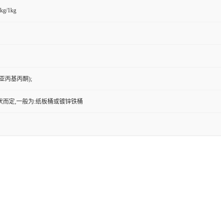
kg/1kg
亚丙基丙酮);
状而定,一般为:纸板桶或镀锌铁桶