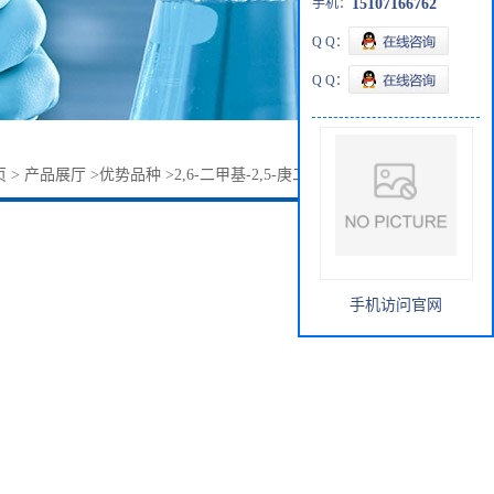
手机：
15107166762
Q Q：
Q Q：
页
>
产品展厅
>
优势品种
>
2,6-二甲基-2,5-庚二烯-4-酮504-20-1
手机访问官网