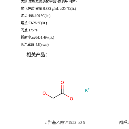
类别:生物及医药化学品>医药中间体>
物化性质:密度:0.885 g/mL at25 °C(lit.)
沸点:198-199 °C(lit.)
熔点:23-26 °C(lit.)
闪点:175 °F
折射率:n20/D1.497(lit.)
蒸汽密度:4.8(vsair)
相关产品：
2-羟基乙酸钾1932-50-9
酚醛环