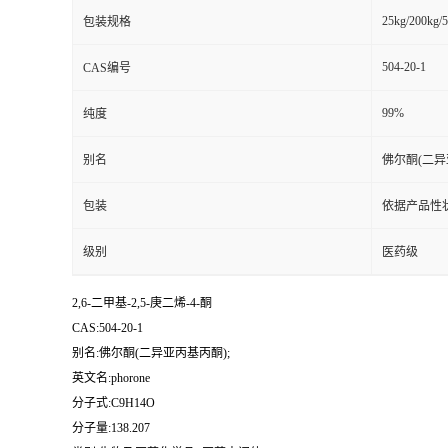
25kg/200kg/5
包装规格
504-20-1
CAS编号
99%
纯度
别名
佛尔酮(二异
包装
依据产品性
级别
医药级
2,6-二甲基-2,5-庚二烯-4-酮
CAS:504-20-1
别名:佛尔酮(二异亚丙基丙酮);
英文名:phorone
分子式:C9H14O
分子量:138.207