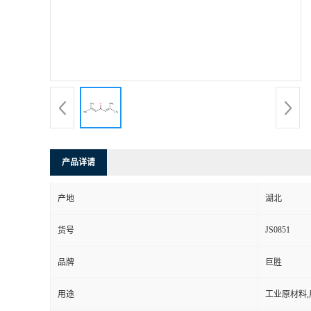
产品详请
产地
湖北
JS0851
货号
品牌
巨胜
用途
工业原材料