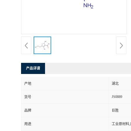
产品详请
产地
湖北
JS0889
货号
品牌
巨胜
用途
工业原材料