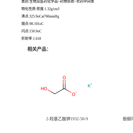
类别:生物及医药化学品>药物杂质>农药中间体
物化性质:密度:1.32g/cm3
沸点:325.9oCat760mmHg
熔点:98-101oC
闪点:150.9oC
折射率:1.618
相关产品：
2-羟基乙酸钾1932-50-9
酚醛环