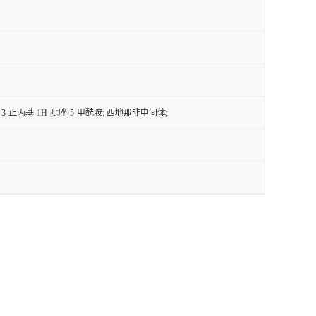
甲基-3-正丙基-1H-吡唑-5-甲酰胺; 西地那非中间体;