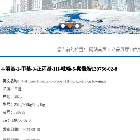
您当前的位置：
网站首页
>
产品展厅
>
优
4-氨基-1-甲基-3-正丙基-1H-吡唑-5-羧酰胺139756-02-8
英文名称：
4-Amino-1-methyl-3-propyl-1H-pyrazole-5-carboxamide
品牌：
巨胜
产地：
湖北
型号：
25kg/200kg/5kg/1kg
货号：
JS0889
cas：
139756-02-8
发布日期：
2023-08-10