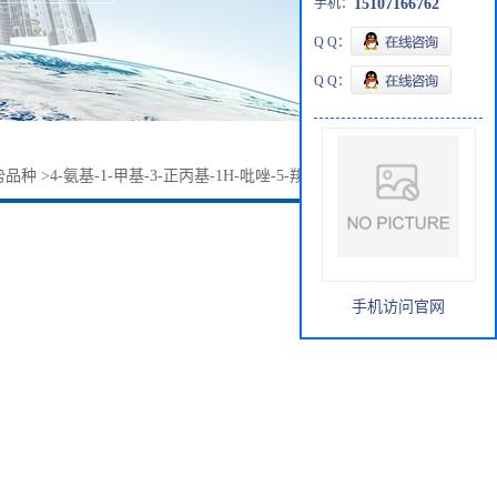
手机：
15107166762
Q Q：
Q Q：
势品种
>
4-氨基-1-甲基-3-正丙基-1H-吡唑-5-羧酰胺139756-02-8
手机访问官网