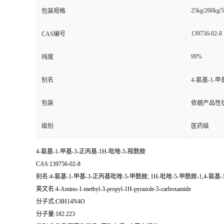
25kg/200kg/5
包装规格
139756-02-8
CAS编号
99%
纯度
别名
4-氨基-1-甲
包装
依据产品性
级别
医药级
4-氨基-1-甲基-3-正丙基-1H-吡唑-5-羧酰胺
CAS:139756-02-8
别名:4-氨基-1-甲基-3-正丙基吡唑-5-甲酰胺; 1H-吡唑-5-甲酰胺-1,4-氨基-1
英文名:4-Amino-1-methyl-3-propyl-1H-pyrazole-5-carboxamide
分子式:C8H14N4O
分子量:182.223