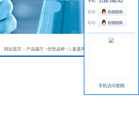
手机：
15107166762
Q Q：
Q Q：
：
网站首页
>
产品展厅
>
优势品种
>
2-氰基丙酸乙酯1572-99-2
手机访问官网