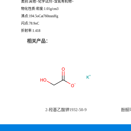
类别:其他>化学试剂>含氮有机物>
物化性质:密度:1.01g/cm3
沸点:194.5oCat760mmHg
闪点:78.9oC
折射率:1.418
相关产品：
2-羟基乙酸钾1932-50-9
酚醛环