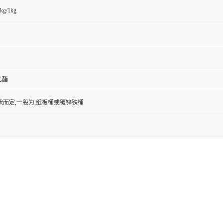
kg/1kg
乙酯
状而定,一般为:纸板桶或镀锌铁桶