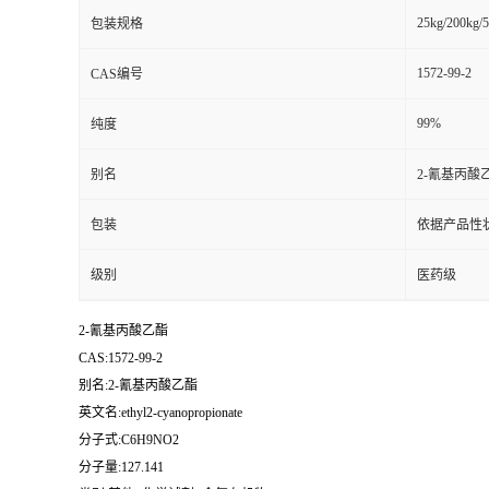
25kg/200kg/5
包装规格
1572-99-2
CAS编号
99%
纯度
别名
2-氰基丙酸
包装
依据产品性
级别
医药级
2-氰基丙酸乙酯
CAS:1572-99-2
别名:2-氰基丙酸乙酯
英文名:ethyl2-cyanopropionate
分子式:C6H9NO2
分子量:127.141