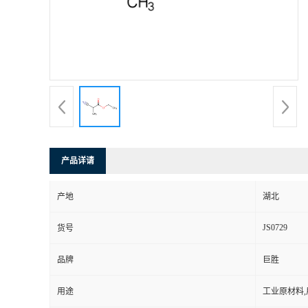
产品详请
产地
湖北
JS0729
货号
品牌
巨胜
用途
工业原材料