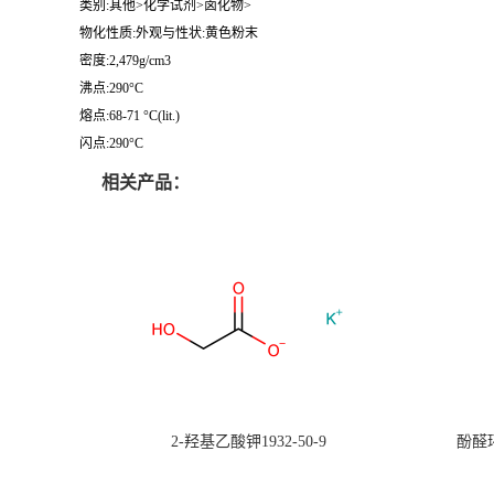
类别:其他>化学试剂>卤化物>
物化性质:外观与性状:黄色粉末
密度:2,479g/cm3
沸点:290°C
熔点:68-71 °C(lit.)
闪点:290°C
相关产品：
2-羟基乙酸钾1932-50-9
酚醛环