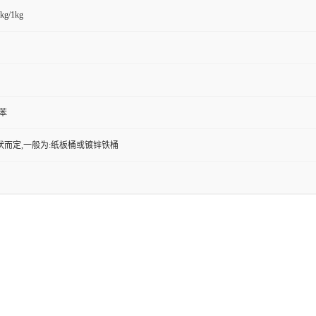
kg/1kg
甲苯
状而定,一般为:纸板桶或镀锌铁桶