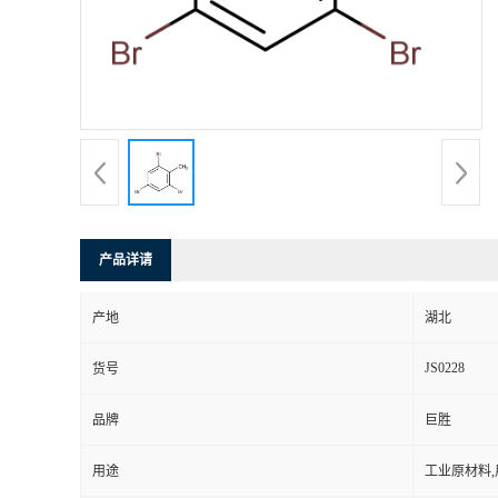
产品详请
产地
湖北
JS0228
货号
品牌
巨胜
用途
工业原材料