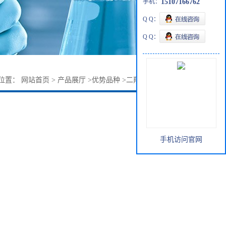
手机：
15107166762
Q Q：
Q Q：
位置：
网站首页
>
产品展厅
>
优势品种
>
二羧甲基丙氨酸三钠
手机访问官网