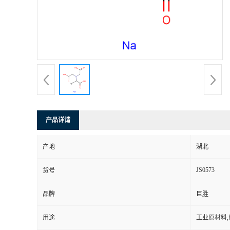
产品详请
产地
湖北
JS0573
货号
品牌
巨胜
用途
工业原材料