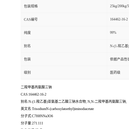
25kg/200kg/5
包装规格
164462-16-2
CAS编号
99%
纯度
别名
N-(1-羧
包装
依据产品性
级别
医药级
二羧甲基丙氨酸三钠
CAS:164462-16-2
别名:N-(1-羧乙基)亚氨基二乙酸三钠水合物; N,N-二羧甲基丙氨酸三钠;
英文名:TrisodiumN-(carboxylatoethyl)iminodiacetate
分子式:C7H8NNa3O6
分子量:271.111