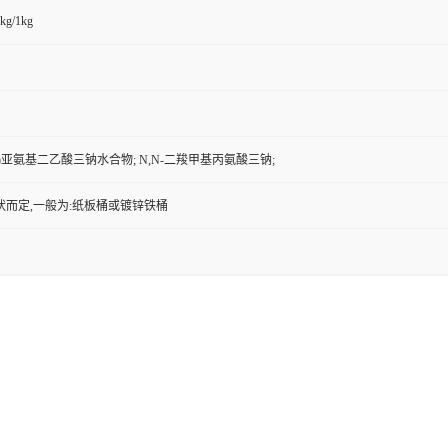
kg/1kg
乙基)亚氨基二乙酸三钠水合物; N,N-二羧甲基丙氨酸三钠;
状而定,一般为:纸板桶或镀锌铁桶