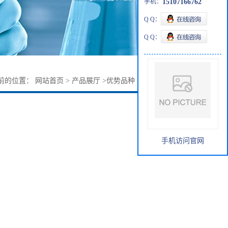
手机：
15107166762
Q Q：
Q Q：
前的位置：
网站首页
>
产品展厅
>
优势品种
>
5-氨基-2-萘磺酸
手机访问官网