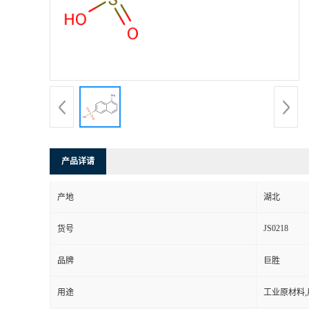
产品详请
产地
湖北
JS0218
货号
品牌
巨胜
用途
工业原材料