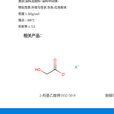
类别:染料及颜料>染料中间体>
物化性质:外观与性状:灰色-红色粉末
密度:1.502g/cm3
熔点:>300°C
折射率:1.713
相关产品：
2-羟基乙酸钾1932-50-9
酚醛环