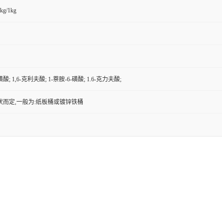
kg/1kg
磺酸; 1,6-克利夫酸; 1-萘胺-6-磺酸; 1.6-克力夫酸;
状而定,一般为:纸板桶或镀锌铁桶