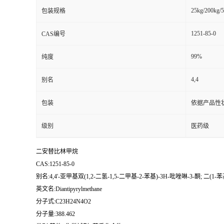
25kg/200kg/5
包装规格
1251-85-0
CAS编号
99%
纯度
4,4
别名
包装
依据产品性
级别
医药级
二安替比林甲烷
CAS:1251-85-0
别名:4,4'-亚甲基双(1,2-二氢-1,5-二甲基-2-苯基)-3H-吡唑啉-3-酮; 二
英文名:Diantipyrylmethane
分子式:C23H24N4O2
分子量:388.462