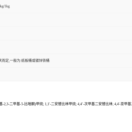
kg/1kg
状而定,一般为:纸板桶或镀锌铁桶
(1-苯基-2,3-二甲基-5-比唑酮)甲烷; 1,1'-二安替比林甲烷; 4,4’-次甲基二安替比林; 4,4'