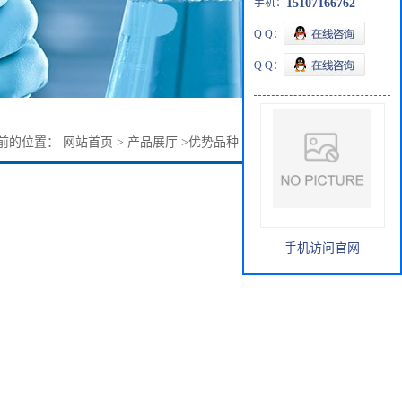
手机：
15107166762
Q Q：
Q Q：
前的位置：
网站首页
>
产品展厅
>
优势品种
>
二安替比林甲烷
手机访问官网