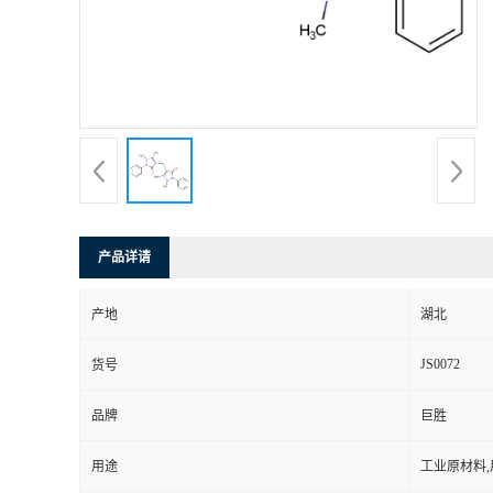
产品详请
产地
湖北
JS0072
货号
品牌
巨胜
用途
工业原材料