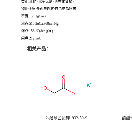
类别:其他>化学试剂>芳香化合物>
物化性质:外观与性状:白色结晶粉末
密度:1.232g/cm3
沸点:515.2oCat760mmHg
熔点:156 °C(dec.)(lit.)
闪点:212.5oC
相关产品：
2-羟基乙酸钾1932-50-9
酚醛环