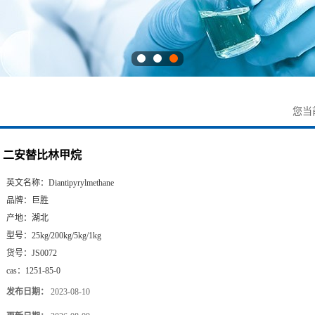
您当
二安替比林甲烷
英文名称：
Diantipyrylmethane
品牌：
巨胜
产地：
湖北
型号：
25kg/200kg/5kg/1kg
货号：
JS0072
cas：
1251-85-0
发布日期：
2023-08-10