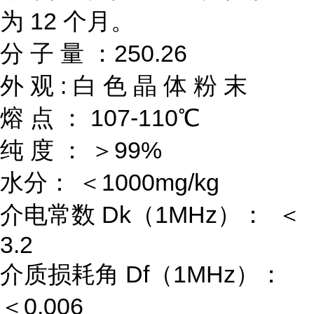
为 12 个月。
分 子 量 ：250.26
外 观 : 白 色 晶 体 粉 末
熔 点 ： 107-110℃
纯 度 ： ＞99%
水分： ＜1000mg/kg
介电常数 Dk（1MHz）： ＜
3.2
介质损耗角 Df（1MHz）：
＜0.006