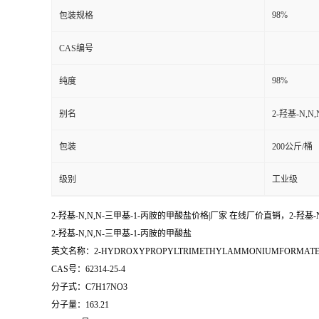
98%
包装规格
CAS编号
98%
纯度
别名
2-羟基-N,
包装
200公斤/桶
级别
工业级
2-羟基-N,N,N-三甲基-1-丙胺的甲酸盐价格|厂家 在线厂价直销，2-羟基-
2-羟基-N,N,N-三甲基-1-丙胺的甲酸盐
英文名称：2-HYDROXYPROPYLTRIMETHYLAMMONIUMFORMAT
CAS号：62314-25-4
分子式：C7H17NO3
分子量：163.21