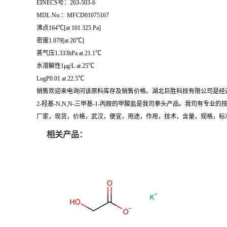
EINECS号：263-503-6
MDL No.：MFCD01075167
沸点164℃[at 101 325 Pa]
密度1.079[at 20℃]
蒸气压1.333hPa at 21.1℃
水溶解性1μg/L at 25℃
LogP0.01 at 22.5℃
销售欢迎来电询问该原料库存及销售价格。湖北巨胜科技有限公司是经
2-羟基-N,N,N-三甲基-1-丙胺的甲酸盐是我司拳头产品。我司有
厂家，现货，价格，武汉，便宜，用途，作用，技术，含量，规格，标
相关产品：