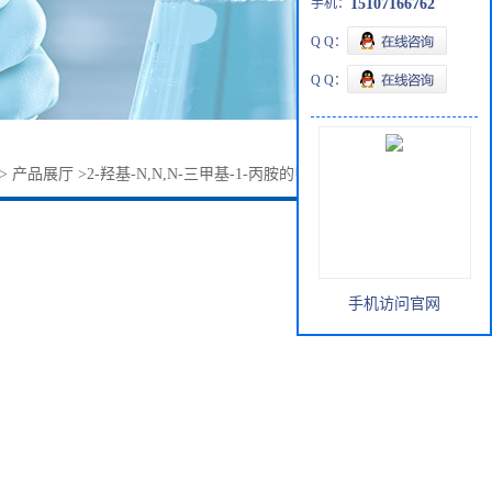
手机：
15107166762
Q Q：
Q Q：
>
产品展厅
>
2-羟基-N,N,N-三甲基-1-丙胺的甲酸盐62314-25-4
手机访问官网