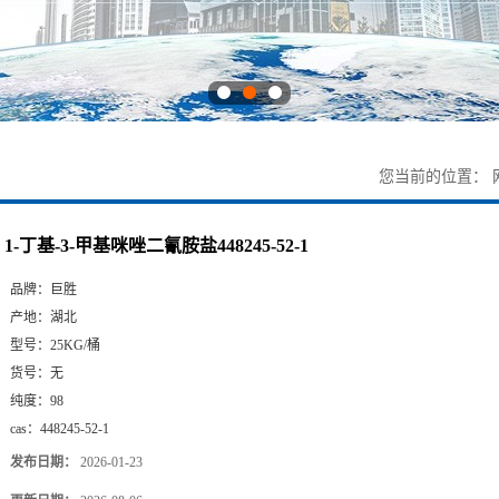
您当前的位置：
1-丁基-3-甲基咪唑二氰胺盐448245-52-1
品牌：
巨胜
产地：
湖北
型号：
25KG/桶
货号：
无
纯度：
98
cas：
448245-52-1
发布日期：
2026-01-23