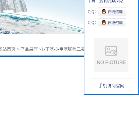
手机：
15107166762
Q Q：
Q Q：
网站首页
>
产品展厅
>
1-丁基-3-甲基咪唑二氰胺盐448245-52-1
手机访问官网