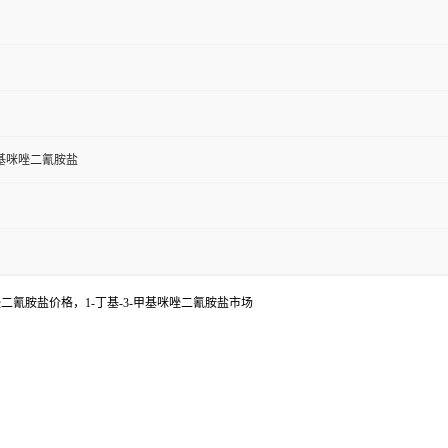
-甲基咪唑二氰胺盐
咪唑二氰胺盐价格，1-丁基-3-甲基咪唑二氰胺盐市场