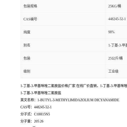
包装规格
25KG/桶
448245-52-1
CAS编号
98%
纯度
别名
1-丁基-3
包装
25公斤/桶
级别
工业级
1-丁基-3-甲基咪唑二氰胺盐价格|厂家 在线厂价直销，1-丁基-3-甲基
1-丁基-3-甲基咪唑二氰胺盐
英文名称：1-BUTYL-3-METHYLIMIDAZOLIUM DICYANAMIDE
CAS号：448245-52-1
分子式：C10H15N5
分子量：205.26