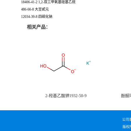
18406-41-2 1,2-双三甲氧基硅基乙烷
486-66-8 大豆甙元
12034-39-8 四硫化钠
相关产品：
2-羟基乙酸钾1932-50-9
酚醛环
公司
版权所有