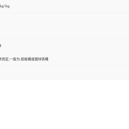
kg/1kg
钾
状而定,一般为:纸板桶或镀锌铁桶