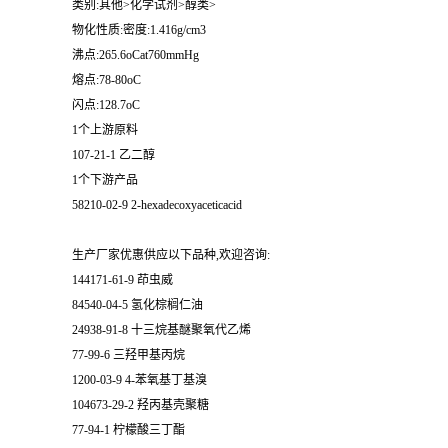
类别:其他>化学试剂>醇类>
物化性质:密度:1.416g/cm3
沸点:265.6oCat760mmHg
熔点:78-80oC
闪点:128.7oC
1个上游原料
107-21-1 乙二醇
1个下游产品
58210-02-9 2-hexadecoxyaceticacid
生产厂家优惠供应以下品种,欢迎咨询:
144171-61-9 茚虫威
84540-04-5 氢化棕榈仁油
24938-91-8 十三烷基醚聚氧代乙烯
77-99-6 三羟甲基丙烷
1200-03-9 4-苯氧基丁基溴
104673-29-2 羟丙基壳聚糖
77-94-1 柠檬酸三丁酯