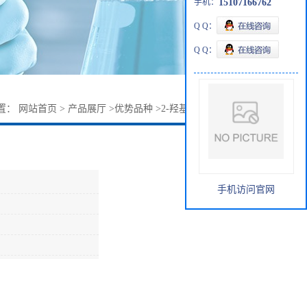
手机：
15107166762
Q Q：
Q Q：
置：
网站首页
>
产品展厅
>
优势品种
>
2-羟基乙酸钾1932-50-9
手机访问官网