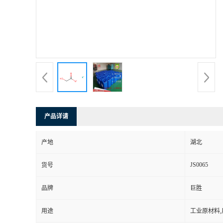
产品详请
产地
湖北
JS0065
货号
品牌
巨胜
用途
工业原材料