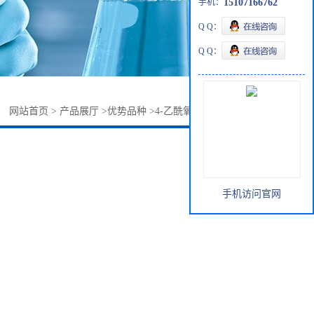
手机：
15107166762
Q Q：
Q Q：
：
网站首页
>
产品展厅
>
优势品种
>
4-乙酰氧基吲哚5585-96-6
手机访问官网