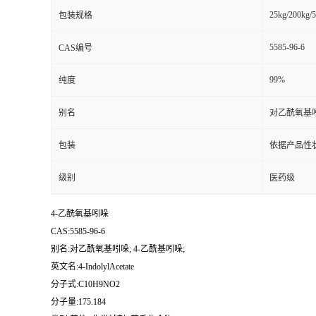
25kg/200kg/5
包装规格
5585-96-6
CAS编号
99%
纯度
别名
对乙酰氧基吲
包装
依据产品性
级别
医药级
4-乙酰氧基吲哚
CAS:5585-96-6
别名:对乙酰氧基吲哚; 4-乙酰基吲哚;
英文名:4-IndolylAcetate
分子式:C10H9NO2
分子量:175.184