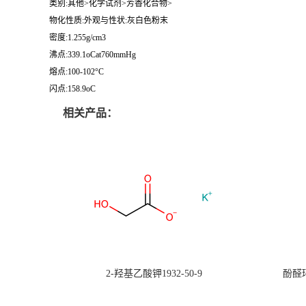
类别:其他>化学试剂>芳香化合物>
物化性质:外观与性状:灰白色粉末
密度:1.255g/cm3
沸点:339.1oCat760mmHg
熔点:100-102°C
闪点:158.9oC
相关产品：
2-羟基乙酸钾1932-50-9
酚醛环