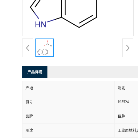
产品详请
产地
湖北
JS5524
货号
品牌
巨胜
用途
工业原材料