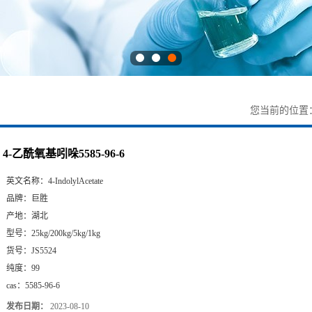
您当前的位置
4-乙酰氧基吲哚5585-96-6
英文名称：
4-IndolylAcetate
品牌：
巨胜
产地：
湖北
型号：
25kg/200kg/5kg/1kg
货号：
JS5524
纯度：
99
cas：
5585-96-6
发布日期：
2023-08-10