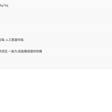
kg/1kg
哚; 4-乙酰基吲哚;
状而定,一般为:纸板桶或镀锌铁桶