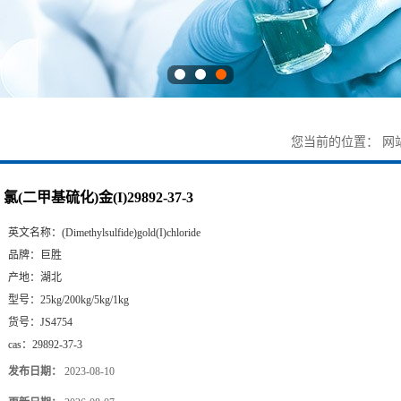
您当前的位置：
网
氯(二甲基硫化)金(I)29892-37-3
英文名称：
(Dimethylsulfide)gold(I)chloride
品牌：
巨胜
产地：
湖北
型号：
25kg/200kg/5kg/1kg
货号：
JS4754
cas：
29892-37-3
发布日期：
2023-08-10