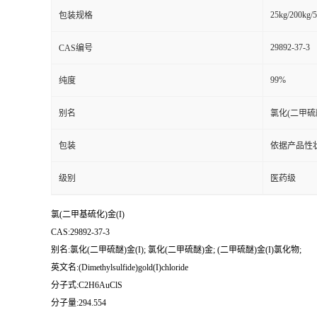
25kg/200kg/5
包装规格
29892-37-3
CAS编号
99%
纯度
别名
氯化(二甲硫醚
包装
依据产品性
级别
医药级
氯(二甲基硫化)金(I)
CAS:29892-37-3
别名:氯化(二甲硫醚)金(I); 氯化(二甲硫醚)金; (二甲硫醚)金(I)氯化物;
英文名:(Dimethylsulfide)gold(I)chloride
分子式:C2H6AuClS
分子量:294.554