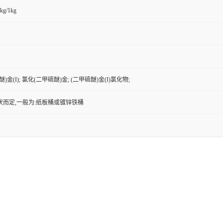
kg/1kg
)金(I); 氯化(二甲硫醚)金; (二甲硫醚)金(I)氯化物;
状而定,一般为:纸板桶或镀锌铁桶