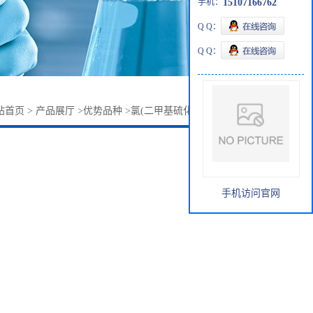
手机：
15107166762
Q Q：
Q Q：
站首页
>
产品展厅
>
优势品种
>
氯(二甲基硫化)金(I)29892-37-3
手机访问官网