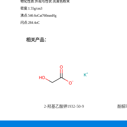
物化性质:外观与性状:亮黄色粉末
密度:1.55g/cm3
沸点:546.6oCat760mmHg
闪点:284.4oC
相关产品：
2-羟基乙酸钾1932-50-9
酚醛环