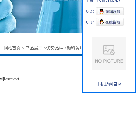
手机：
15107166762
Q Q：
Q Q：
：
网站首页
>
产品展厅
>
优势品种
>
颜料黄151CAS31837-42-0
yl]benzoicaci
手机访问官网