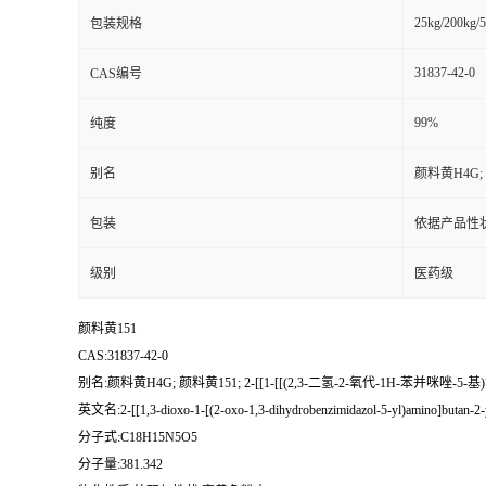
25kg/200kg/5
包装规格
31837-42-0
CAS编号
99%
纯度
别名
颜料黄H4G; 
包装
依据产品性
级别
医药级
颜料黄151
CAS:31837-42-0
别名:颜料黄H4G; 颜料黄151; 2-[[1-[[(2,3-二氢-2-氧代-1H-苯并咪唑-
英文名:2-[[1,3-dioxo-1-[(2-oxo-1,3-dihydrobenzimidazol-5-yl)amino]butan-2-y
分子式:C18H15N5O5
分子量:381.342