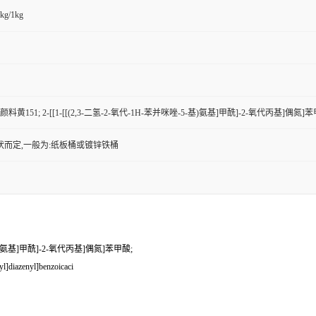
kg/1kg
颜料黄151; 2-[[1-[[(2,3-二氢-2-氧代-1H-苯并咪唑-5-基)氨基]甲酰]-2-氧代丙基]偶氮]苯
状而定,一般为:纸板桶或镀锌铁桶
5-基)氨基]甲酰]-2-氧代丙基]偶氮]苯甲酸;
l]diazenyl]benzoicaci