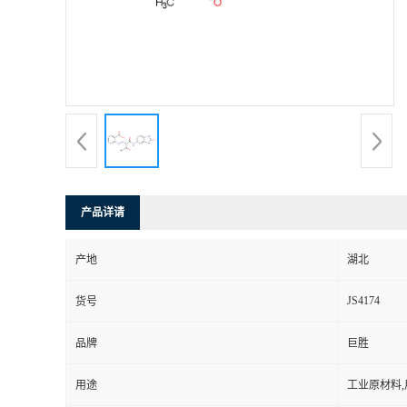
产品详请
产地
湖北
JS4174
货号
品牌
巨胜
用途
工业原材料