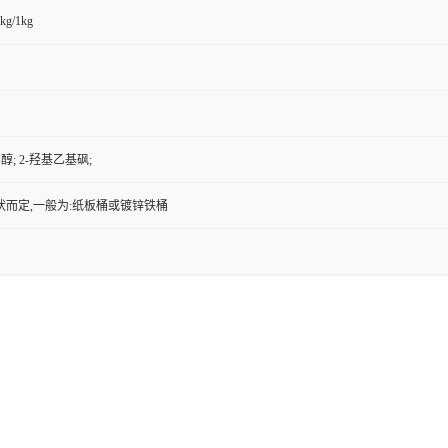
kg/1kg
乙醇; 2-羟基乙基砜;
状而定,一般为:纸板桶或镀锌铁桶