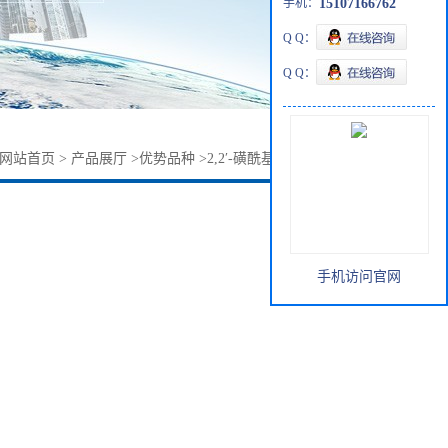
手机：
15107166762
Q Q：
Q Q：
网站首页
>
产品展厅
>
优势品种
>
2,2′-磺酰基双乙醇2580-77-0
手机访问官网