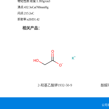
物化性质:密度:1.393g/cm3
沸点:432.3oCat760mmHg
闪点:215.2oC
折射率:n20/D1.42
相关产品：
2-羟基乙酸钾1932-50-9
酚醛环
公司