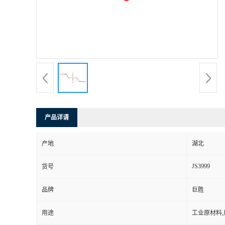
产品详请
产地
湖北
JS3999
货号
品牌
巨胜
用途
工业原材料