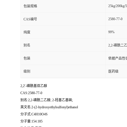
25kg/200kg/5
包装规格
2580-77-0
CAS编号
99%
纯度
别名
2,2-磺酰二
包装
依据产品性
级别
医药级
2,2′-磺酰基双乙醇
CAS:2580-77-0
别名:2,2-磺酰二乙醇; 2-羟基乙基砜;
英文名:2-(2-hydroxyethylsulfonyl)ethanol
分子式:C4H10O4S
分子量:154.185