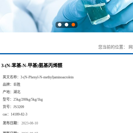
您当前的位置：
网
3-(N-苯基-N-甲基)氨基丙烯醛
英文名称：
3-(N-Phenyl-N-methyl)aminoacrolein
品牌：
巨胜
产地：
湖北
型号：
25kg/200kg/5kg/1kg
货号：
JS3209
cas：
14189-82-3
发布日期：
2023-08-10