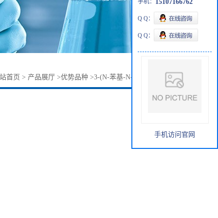
手机：
15107166762
Q Q：
Q Q：
站首页
>
产品展厅
>
优势品种
>
3-(N-苯基-N-甲基)氨基丙烯醛
手机访问官网