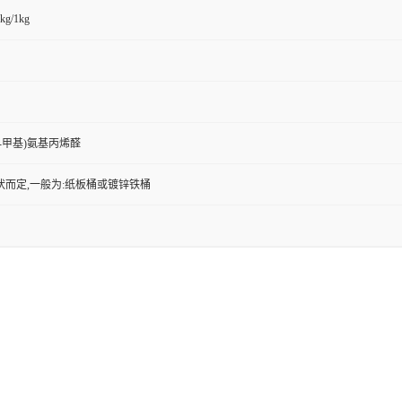
kg/1kg
-N-甲基)氨基丙烯醛
状而定,一般为:纸板桶或镀锌铁桶