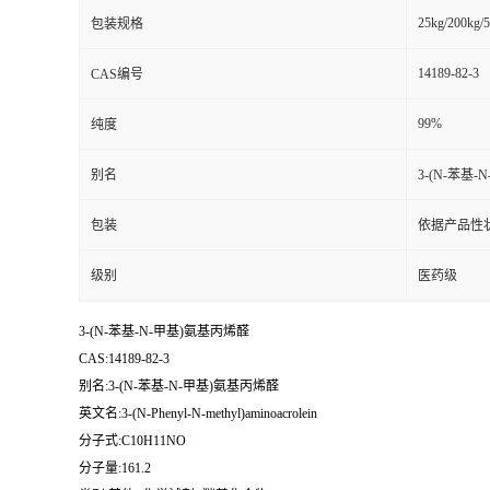
25kg/200kg/5
包装规格
14189-82-3
CAS编号
99%
纯度
别名
3-(N-苯基
包装
依据产品性
级别
医药级
3-(N-苯基-N-甲基)氨基丙烯醛
CAS:14189-82-3
别名:3-(N-苯基-N-甲基)氨基丙烯醛
英文名:3-(N-Phenyl-N-methyl)aminoacrolein
分子式:C10H11NO
分子量:161.2