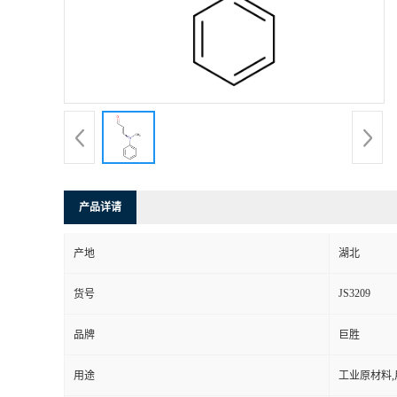
产品详请
产地
湖北
JS3209
货号
品牌
巨胜
用途
工业原材料