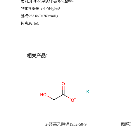
类别:其他>化学试剂>羰基化合物>
物化性质:密度:1.064g/cm3
沸点:255.6oCat760mmHg
闪点:92.1oC
相关产品：
2-羟基乙酸钾1932-50-9
酚醛环