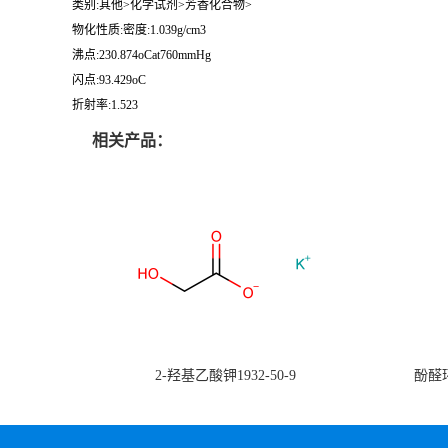
类别:其他>化学试剂>芳香化合物>
物化性质:密度:1.039g/cm3
沸点:230.874oCat760mmHg
闪点:93.429oC
折射率:1.523
相关产品：
2-羟基乙酸钾1932-50-9
酚醛环