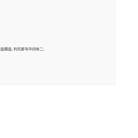
3-噻唑盐酸盐; 利托那韦中间体二;