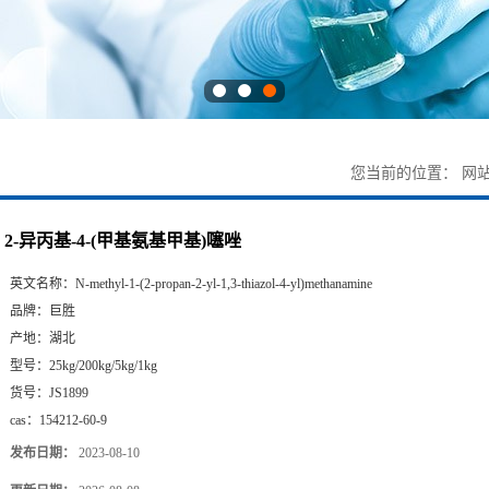
您当前的位置：
网
2-异丙基-4-(甲基氨基甲基)噻唑
英文名称：
N-methyl-1-(2-propan-2-yl-1,3-thiazol-4-yl)methanamine
品牌：
巨胜
产地：
湖北
型号：
25kg/200kg/5kg/1kg
货号：
JS1899
cas：
154212-60-9
发布日期：
2023-08-10