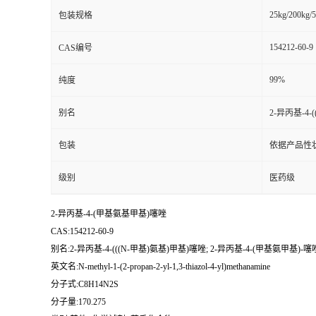
25kg/200kg/5
包装规格
154212-60-9
CAS编号
99%
纯度
别名
2-异丙基-4
包装
依据产品性
级别
医药级
2-异丙基-4-(甲基氨基甲基)噻唑
CAS:154212-60-9
别名:2-异丙基-4-(((N-甲基)氨基)甲基)噻唑; 2-异丙基-4-(甲基氨甲基)-
英文名:N-methyl-1-(2-propan-2-yl-1,3-thiazol-4-yl)methanamine
分子式:C8H14N2S
分子量:170.275