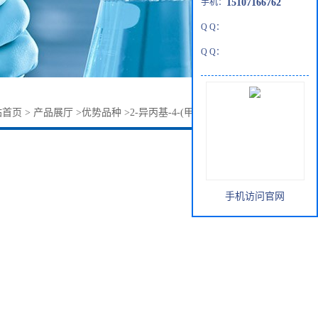
手机：
15107166762
Q Q：
Q Q：
站首页
>
产品展厅
>
优势品种
>
2-异丙基-4-(甲基氨基甲基)噻唑
手机访问官网