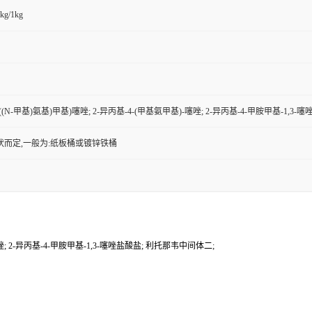
kg/1kg
-(((N-甲基)氨基)甲基)噻唑; 2-异丙基-4-(甲基氨甲基)-噻唑; 2-异丙基-4-甲胺甲基-1,
状而定,一般为:纸板桶或镀锌铁桶
噻唑; 2-异丙基-4-甲胺甲基-1,3-噻唑盐酸盐; 利托那韦中间体二;