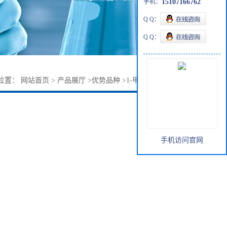
手机：
15107166762
Q Q：
Q Q：
位置：
网站首页
>
产品展厅
>
优势品种
>
1-甲基氨基丙烷-2-醇
手机访问官网