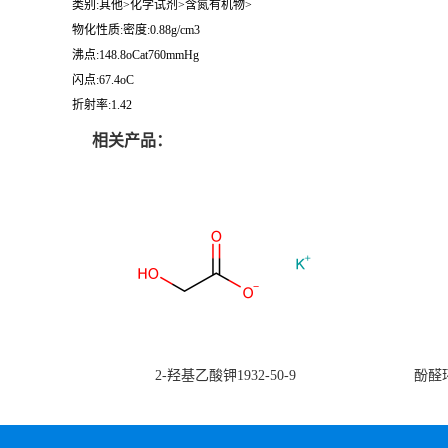
类别:其他>化学试剂>含氮有机物>
物化性质:密度:0.88g/cm3
沸点:148.8oCat760mmHg
闪点:67.4oC
折射率:1.42
相关产品：
2-羟基乙酸钾1932-50-9
酚醛环