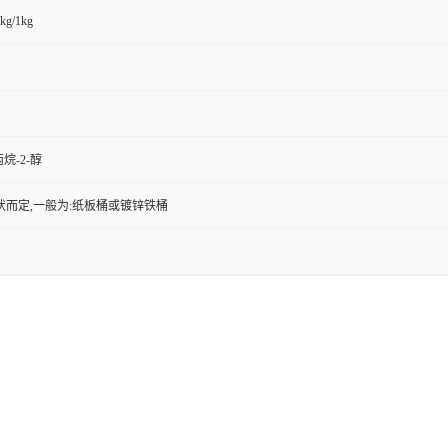
kg/1kg
烷-2-醇
状而定,一般为:纸板桶或镀锌铁桶