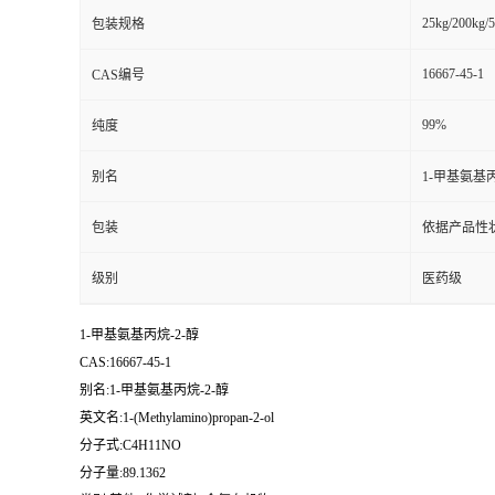
25kg/200kg/5
包装规格
16667-45-1
CAS编号
99%
纯度
别名
1-甲基氨基丙
包装
依据产品性
级别
医药级
1-甲基氨基丙烷-2-醇
CAS:16667-45-1
别名:1-甲基氨基丙烷-2-醇
英文名:1-(Methylamino)propan-2-ol
分子式:C4H11NO
分子量:89.1362