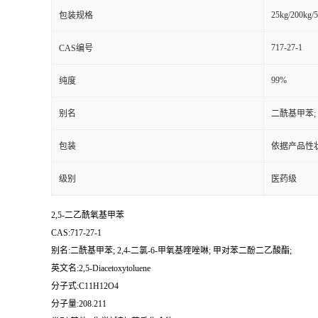
25kg/200kg/5
包装规格
717-27-1
CAS编号
99%
纯度
别名
二酰基甲苯; 
包装
依据产品性
级别
医药级
2,5-二乙酰氧基甲苯
CAS:717-27-1
别名:二酰基甲苯; 2,4-二氯-6-甲氧基喹唑啉; 甲对苯二酚二乙酸酯;
英文名:2,5-Diacetoxytoluene
分子式:C11H12O4
分子量:208.211