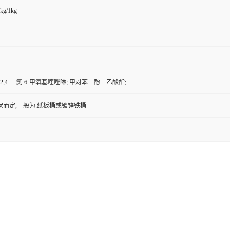
kg/1kg
2,4-二氯-6-甲氧基喹唑啉; 甲对苯二酚二乙酸酯;
状而定,一般为:纸板桶或镀锌铁桶