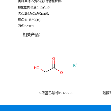
类别:其他>化学试剂>芳香化合物>
物化性质:密度:1.15g/cm3
沸点:289.7oCat760mmHg
熔点:41-45 °C(lit.)
闪点:>230 °F
相关产品：
2-羟基乙酸钾1932-50-9
酚醛环