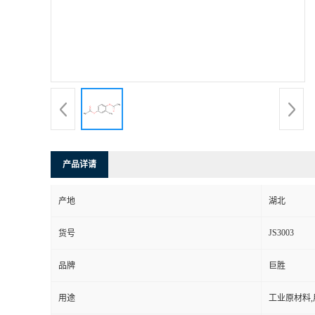
产品详请
产地
湖北
JS3003
货号
品牌
巨胜
用途
工业原材料