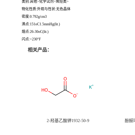
类别:其他>化学试剂>烯烃类>
物化性质:外观与性状:无色晶体
密度:0.792g/cm3
沸点:151oC1.5mmHg(lit.)
熔点:26-30oC(lit.)
闪点:>230°F
相关产品：
2-羟基乙酸钾1932-50-9
酚醛环