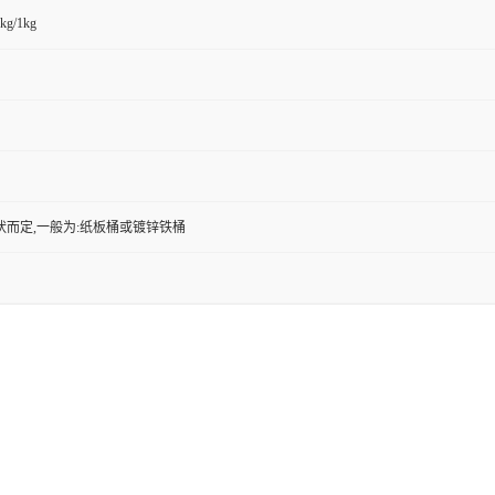
kg/1kg
状而定,一般为:纸板桶或镀锌铁桶