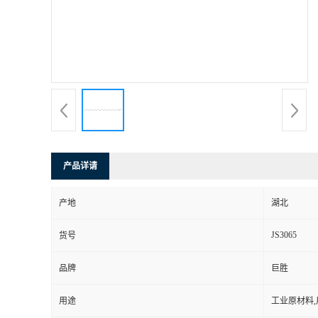
产品详请
产地
湖北
JS3065
货号
品牌
巨胜
用途
工业原材料