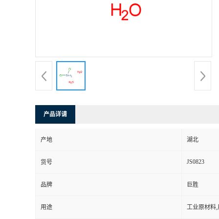
产品详请
产地
湖北
JS0823
货号
品牌
巨胜
用途
工业原材料