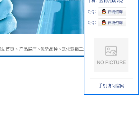
手机：
15107166762
Q Q：
Q Q：
网站首页
>
产品展厅
>
优势品种
>
氯化亚锡二水合物10025-69-1
手机访问官网