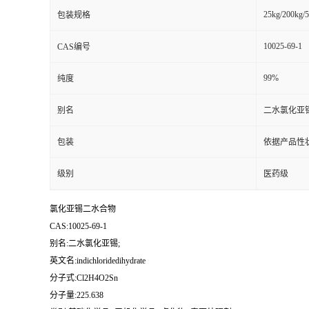
25kg/200kg/5
包装规格
10025-69-1
CAS编号
99%
纯度
别名
二水氯化亚锡
包装
依据产品性
级别
医药级
氯化亚锡二水合物
CAS:10025-69-1
别名:二水氯化亚锡;
英文名:indichloridedihydrate
分子式:Cl2H4O2Sn
分子量:225.638