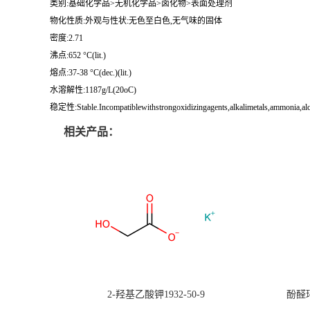
类别:基础化学品>无机化学品>卤化物>表面处理剂
物化性质:外观与性状:无色至白色,无气味的固体
密度:2.71
沸点:652 °C(lit.)
熔点:37-38 °C(dec.)(lit.)
水溶解性:1187g/L(20oC)
稳定性:Stable.Incompatiblewithstrongoxidizingagents,alkalimetals,ammonia,alcohol
相关产品：
2-羟基乙酸钾1932-50-9
酚醛环