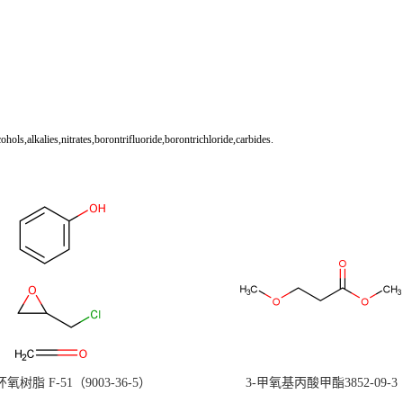
s,alkalies,nitrates,borontrifluoride,borontrichloride,carbides.
氧树脂 F-51（9003-36-5）
3-甲氧基丙酸甲酯3852-09-3