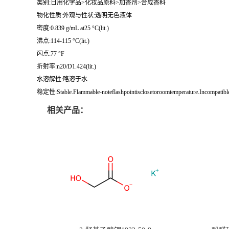
类别:日用化学品>化妆品原料>加香剂>合成香料
物化性质:外观与性状:透明无色液体
密度:0.839 g/mL at25 °C(lit.)
沸点:114-115 °C(lit.)
闪点:77 °F
折射率:n20/D1.424(lit.)
水溶解性:略溶于水
稳定性:Stable.Flammable-noteflashpointisclosetoroomtemperature.Incompatible
相关产品：