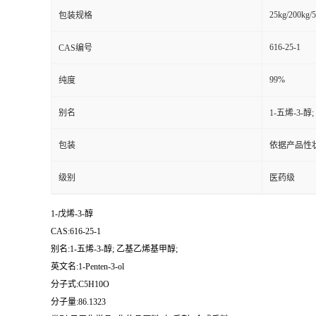
25kg/200kg/5
包装规格
616-25-1
CAS编号
99%
纯度
别名
1-五烯-3-
包装
依据产品性
级别
医药级
1-戊烯-3-醇
CAS:616-25-1
别名:1-五烯-3-醇; 乙基乙烯基甲醇;
英文名:1-Penten-3-ol
分子式:C5H10O
分子量:86.1323