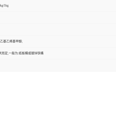
kg/1kg
醇; 乙基乙烯基甲醇;
状而定,一般为:纸板桶或镀锌铁桶