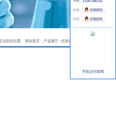
手机：
15107166762
Q Q：
Q Q：
您当前的位置：
网站首页
>
产品展厅
>
优势品种
>
1-戊烯-3-醇
手机访问官网