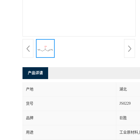
产品详请
产地
湖北
JS0229
货号
品牌
巨胜
用途
工业原材料