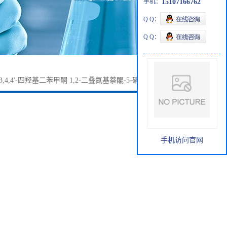
手机：
15107166762
Q Q：
Q Q：
,3,4,4'-四羟基二苯甲酮 1,2-二叠氮基萘醌-5-磺酸酯107761-81-9
手机访问官网