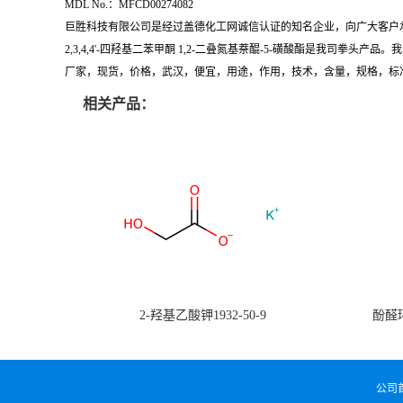
MDL No.：MFCD00274082
巨胜科技有限公司是经过盖德化工网诚信认证的知名企业，向广大客户
2,3,4,4'-四羟基二苯甲酮 1,2-二叠氮基萘醌-5-磺酸酯是我司
厂家，现货，价格，武汉，便宜，用途，作用，技术，含量，规格，标
相关产品：
2-羟基乙酸钾1932-50-9
酚醛环
公司