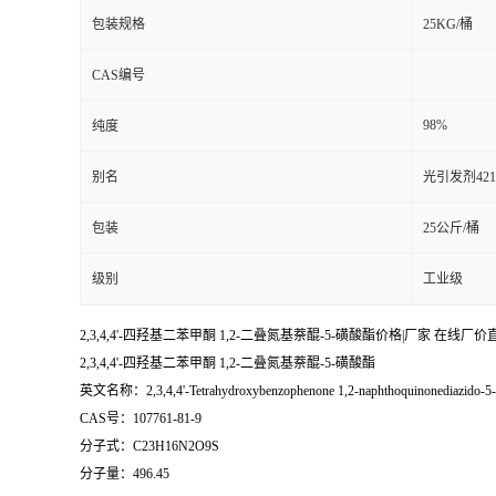
包装规格
25KG/桶
CAS编号
98%
纯度
别名
光引发剂421
包装
25公斤/桶
级别
工业级
2,3,4,4'-四羟基二苯甲酮 1,2-二叠氮基萘醌-5-磺酸酯价格|厂家 在线厂价直
2,3,4,4'-四羟基二苯甲酮 1,2-二叠氮基萘醌-5-磺酸酯
英文名称：2,3,4,4'-Tetrahydroxybenzophenone 1,2-naphthoquinonediazido-5-s
CAS号：107761-81-9
分子式：C23H16N2O9S
分子量：496.45