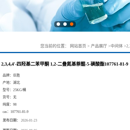
您当前的位置：
网站首页
>
产品展厅
>
中间体
>
2
2,3,4,4'-四羟基二苯甲酮 1,2-二叠氮基萘醌-5-磺酸酯107761-81-9
品牌：
巨胜
产地：
湖北
型号：
25KG/桶
货号：
无
纯度：
98
cas：
107761-81-9
发布日期：
2026-01-23