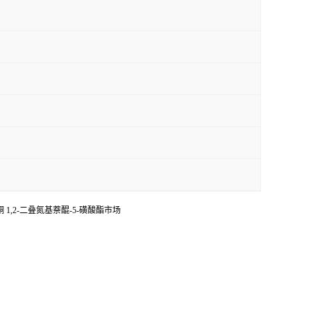
甲酮 1,2-二叠氮基萘醌-5-磺酸酯市场