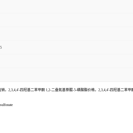
5
销，2,3,4,4'-四羟基二苯甲酮 1,2-二叠氮基萘醌-5-磺酸酯价格，2,3,4,4'-四羟基二苯
ulfonate